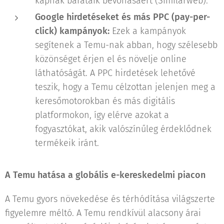
kapnak barátaik bevonásáért​ (Similarweb)​.
Google hirdetéseket és más PPC (pay-per-
click) kampányok:
Ezek a kampányok
segítenek a Temu-nak abban, hogy szélesebb
közönséget érjen el és növelje online
láthatóságát. A PPC hirdetések lehetővé
teszik, hogy a Temu célzottan jelenjen meg a
keresőmotorokban és más digitális
platformokon, így elérve azokat a
fogyasztókat, akik valószínűleg érdeklődnek
termékeik iránt.
A Temu hatása a globális e-kereskedelmi piacon
A Temu gyors növekedése és térhódítása világszerte
figyelemre méltó. A Temu rendkívül alacsony árai