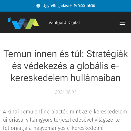
Ügyfélfogadás: H-P: 9:00-16:30
'Vantgard Digital
Temun innen és túl: Stratégiák
és védekezés a globális e-
kereskedelem hullámaiban
2024.06.01
A kínai Temu online piactér, mint az e-kereskedelem
új óriása, villámgyors terjeszkedésével világszerte
felforgatja a hagyományos e-kereskedelmi