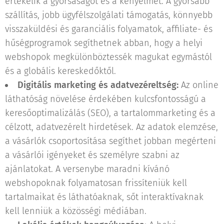
értékelik a gyorsaságot és a kényelmet. A gyorsabb
szállítás, jobb ügyfélszolgálati támogatás, könnyebb
visszaküldési és garanciális folyamatok, affiliate- és
hűségprogramok segíthetnek abban, hogy a helyi
webshopok megkülönböztessék magukat egymástól
és a globális kereskedőktől.
Digitális marketing és adatvezéreltség:
Az online
láthatóság növelése érdekében kulcsfontosságú a
keresőoptimalizálás (SEO), a tartalommarketing és a
célzott, adatvezérelt hirdetések. Az adatok elemzése,
a vásárlók csoportosítása segíthet jobban megérteni
a vásárlói igényeket és személyre szabni az
ajánlatokat. A versenybe maradni kívánó
webshopoknak folyamatosan frissíteniük kell
tartalmaikat és láthatóaknak, sőt interaktívaknak
kell lenniük a közösségi médiában.