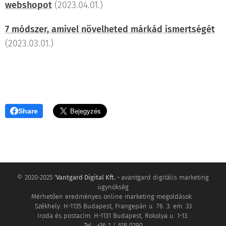
webshopot
(2023.04.01.)
7 módszer, amivel növelheted márkád ismertségét
(2023.03.01.)
Share
© 2020-2025
'Vantgard Digital Kft. -
avantgard digitális marketing
ügynökség
Mérhetően eredményes online marketing megoldások.
Székhely: H-1135 Budapest, Frangepán u. 76. 3. em. 33
Iroda és postacím: H-1131 Budapest, Rokolya u. 1-13.
Tel.: +36 1 / 618 0290