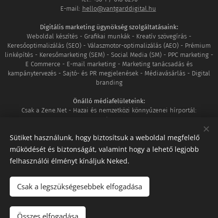
E-mail:
hello@vantgarddigital.hu
Digitális marketing ügynökség szolgáltatásaink:
Weboldal készítés - Grafikai munkák - Kreatív szövegírás -
Keresőoptimalizálás (SEO) - Válaszmotor-optimalizálás (AEO) - Prémium
linképítés - Keresőmarketing (SEM) - Social Media (SM) - PPC marketing -
E Commerce - E-mail marketing - Marketing tanácsadás és
kampánytervezés - Sajtó- és PR megjelenések - Médiavásárlás - Digital
branding
Önálló médiafelületeink:
Csak a Zene.Net - Hazai és nemzetközi könnyűzenei hírportál:
www.csakazene.net
MozaikVilág - Ahol világunk minden apró részlete összeér:
Sütiket használunk, hogy biztosítsuk a weboldal megfelelő
www.mozaikvilag.hu
működését és biztonságát, valamint hogy a lehető legjobb
Tagságaink:
felhasználói élményt kínáljuk Neked.
Google Partner
|
DAN Member
|
Shoprenter szakértő
|
UNAS szakértő
|
Megbízható WhitePress SEO ügynökség
Csak a legszükségesebbek elfogadása
Adatkezelési szabályzat
|
GYIK
|
Kapcsolat
|
Facebook
|
Instagram
|
LinkedIn
Összes elfogadása