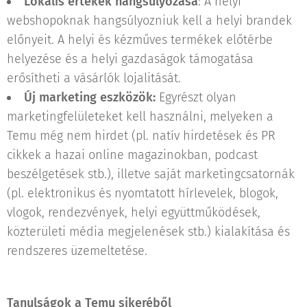
Lokális értékek hangsúlyozása
: A helyi
webshopoknak hangsúlyozniuk kell a helyi brandek
előnyeit. A helyi és kézműves termékek előtérbe
helyezése és a helyi gazdaságok támogatása
erősítheti a vásárlók lojalitását.
Új marketing eszközök:
Egyrészt olyan
marketingfelületeket kell használni, melyeken a
Temu még nem hirdet (pl. natív hirdetések és PR
cikkek a hazai online magazinokban, podcast
beszélgetések stb.), illetve saját marketingcsatornák
(pl. elektronikus és nyomtatott hírlevelek, blogok,
vlogok, rendezvények, helyi együttműködések,
közterületi média megjelenések stb.) kialakítása és
rendszeres üzemeltetése.
Tanulságok a Temu sikeréből