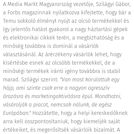
A Media Markt Magyarország vezetője, Szilágyi Gábor,
a Forbs magazinnak nyilatkozva kifejtette, hogy bár a
Temu sokkoló élményt nyújt az olcsó termékekkel és
így jelentős hatást gyakorol a nagy háztartási gépek
és elektronikai cikkek terén, a megbízhatóság és a
minőség továbbra is dominál a vásárlók
választásánál. Az árérzékeny vásárlók lehet, hogy
kísértésbe esnek az olcsóbb termékekkel, de a
minőségi termékek iránti igény továbbra is stabil
marad. Szilágyi szerint:
"Van most körülöttük egy
hájp, ami szinte csak erre a nagyon agresszív
árazásra és marketingaktivitásra épül. Mondhatni,
vásárolják a piacot, nemcsak nálunk, de egész
Európában."
Hozzátette, hogy a helyi kereskedőknek
arra kell összpontosítaniuk, hogy kiemeljék saját
értékeiket, és megerősítsék vásárlóik bizalmát. A