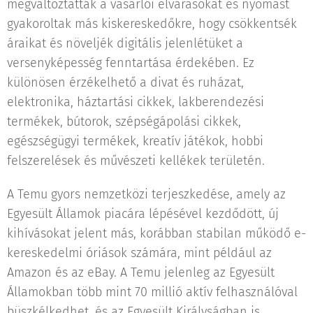
megváltoztatták a vásárlói elvárásokat és nyomást
gyakoroltak más kiskereskedőkre, hogy csökkentsék
áraikat és növeljék digitális jelenlétüket a
versenyképesség fenntartása érdekében. Ez
különösen érzékelhető a divat és ruházat,
elektronika, háztartási cikkek, lakberendezési
termékek, bútorok, szépségápolási cikkek,
egészségügyi termékek, kreatív játékok, hobbi
felszerelések és művészeti kellékek területén.
A Temu gyors nemzetközi terjeszkedése, amely az
Egyesült Államok piacára lépésével kezdődött, új
kihívásokat jelent más, korábban stabilan működő e-
kereskedelmi óriások számára, mint például az
Amazon és az eBay. A Temu jelenleg az Egyesült
Államokban több mint 70 millió aktív felhasználóval
büszkélkedhet, és az Egyesült Királyságban is