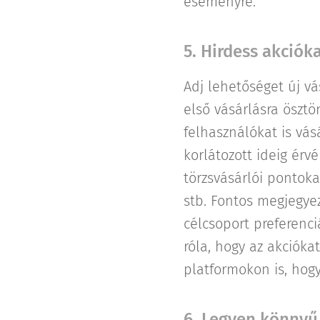
eseményre.
5. Hirdess akció
Adj lehetőséget új v
első vásárlásra öszt
felhasználókat is vás
korlátozott ideig ér
törzsvásárlói pontoka
stb. Fontos megjegye
célcsoport preferenc
róla, hogy az akciók
platformokon is, hogy
6. Legyen könnyű 