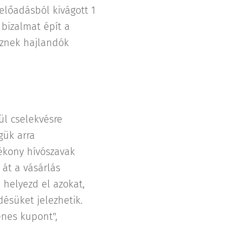
előadásból kivágott 1
, bizalmat épít a
sznek hajlandók
vül cselekvésre
gük arra
tékony hívószavak
 át a vásárlás
 helyezd el azokat,
désüket jelezhetik.
enes kupont",