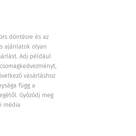
ors döntésre és az
s ajánlatok olyan
árlást. Adj például
t, csomagkedvezményt,
következő vásárláshoz
nysága függ a
legétől. Győződj meg
gi média