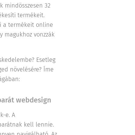
ok mindösszesen 32
kesíti termékeit.
i a termékeit online
gy magukhoz vonzzák
eskedelembe? Esetleg
ged növelésére? Íme
lágában:
óbarát webdesign
k-e. A
rátnak kell lennie.
nnyen navigálható. Az