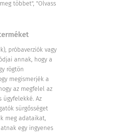
j meg többet", "Olvass
 terméket
k), próbaverziók vagy
ódjai annak, hogy a
gy rögtön
hogy megismerjék a
hogy az megfelel az
s ügyfelekké. Az
ogatók sürgősséget
k meg adataikat,
lhatnak egy ingyenes