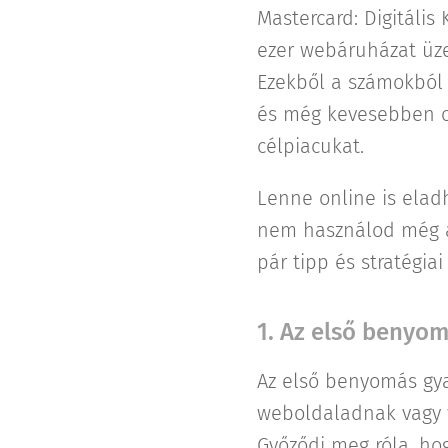
Mastercard: Digitális
ezer webáruházat üze
Ezekből a számokból j
és még kevesebben o
célpiacukat.
Lenne online is ela
nem használod még az
pár tipp és stratégiai
1. Az első benyom
Az első benyomás gya
weboldaladnak vagy w
Győződj meg róla, ho