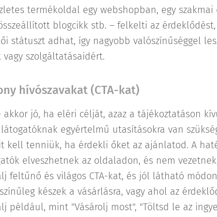
észletes termékoldal egy webshopban, egy szakmai 
összeállított blogcikk stb. – felkelti az érdeklődést
tői státuszt adhat, így nagyobb valószínűséggel le
 vagy szolgáltatásaidért.
ony hívószavakat (CTA-kat)
akkor jó, ha eléri célját, azaz a tájékoztatáson kí
A látogatóknak egyértelmű utasításokra van szüksé
 kell tenniük, ha érdekli őket az ajánlatod. A ha
ogatók elveszhetnek az oldaladon, és nem vezetnek
j feltűnő és világos CTA-kat, és jól látható módon
színűleg készek a vásárlásra, vagy ahol az érdeklő
j például, mint "Vásárolj most", "Töltsd le az ingy