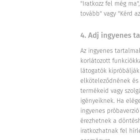
"Iratkozz fel még ma",
tovább" vagy "Kérd az
4. Adj ingyenes t
Az ingyenes tartalmak
korlátozott funkciók
látogatók kipróbálják
elköteleződnének és 
termékeid vagy szolg
igényeiknek. Ha elége
ingyenes próbaverzió 
érezhetnek a döntésh
iratkozhatnak fel hír