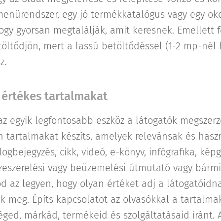
menürendszer, egy jó termékkatalógus vagy egy oko
ogy gyorsan megtalálják, amit keresnek. Emellett f
öltődjön, mert a lassú betöltődéssel (1-2 mp-nél 
z.
s értékes tartalmakat
az egyik legfontosabb eszköz a látogatók megszer
 tartalmakat készíts, amelyek relevánsak és hasz
gbejegyzés, cikk, videó, e-könyv, infógrafika, képg
zeszerelési vagy beüzemelési útmutató vagy bárm
od az legyen, hogy olyan értéket adj a látogatóid
k meg. Építs kapcsolatot az olvasókkal a tartalmak
éged, márkád, termékeid és szolgáltatásaid iránt. 