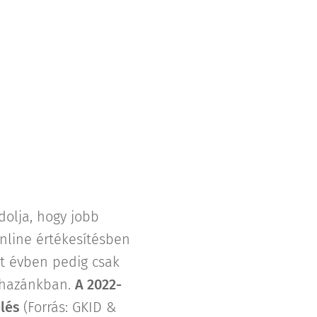
dolja, hogy jobb
online értékesítésben
t évben pedig csak
n hazánkban.
A 2022-
elés
(Forrás: GKID &