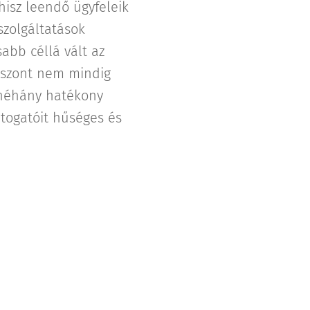
hisz leendő ügyfeleik
szolgáltatások
abb céllá vált az
viszont nem mindig
k néhány hatékony
átogatóit hűséges és