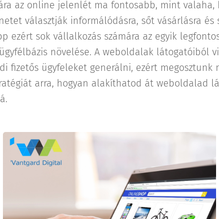
ra az online jelenlét ma fontosabb, mint valaha, 
netet választják informálódásra, sőt vásárlásra és 
p ezért sok vállalkozás számára az egyik legfontos
 ügyfélbázis növelése. A weboldalak látogatóiból 
ódi fizetős ügyfeleket generálni, ezért megosztun
tratégiát arra, hogyan alakíthatod át weboldalad l
á.