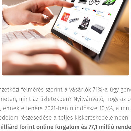
zetközi felmérés szerint a vásárlók 71%-a úgy gon
rneten, mint az üzletekben? Nyilvánvaló, hogy az 
, ennek ellenére 2021-ben mindössze 10,4%, a múl
skedelem részesedése a teljes kiskereskedelembe
illiárd forint online forgalom és 77,1 millió rend