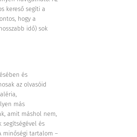
s kereső segíti a
ontos, hogy a
hosszabb idő) sok
zésében és
nosak az olvasóid
aléria,
ilyen más
nak, amit máshol nem,
 segítségével és
A minőségi tartalom –