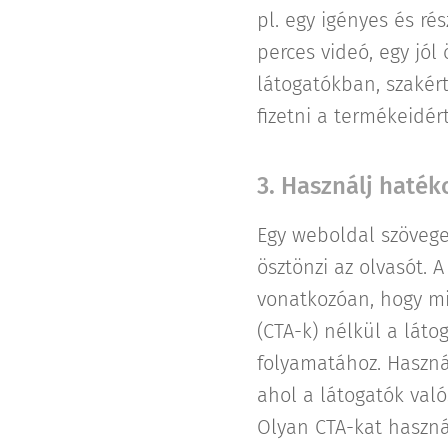
pl. egy igényes és r
perces videó, egy jól 
látogatókban, szakér
fizetni a termékeidért
3. Használj haték
Egy weboldal szövege 
ösztönzi az olvasót. 
vonatkozóan, hogy mit
(CTA-k) nélkül a lát
folyamatához. Használ
ahol a látogatók való
Olyan CTA-kat használ