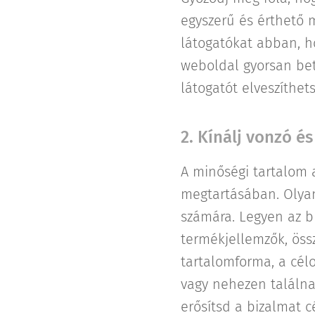
egyszerű és érthető 
látogatókat abban, h
weboldal gyorsan bet
látogatót elveszíthets
2. Kínálj vonzó é
A minőségi tartalom 
megtartásában. Olyan
számára. Legyen az blo
termékjellemzők, öss
tartalomforma, a cél
vagy nehezen találna
erősítsd a bizalmat c