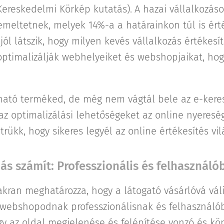
 Kereskedelmi Körkép kutatás).
A hazai vállalkozás
meltetnek, melyek 14%-a a határainkon túl is érté
ól látszik, hogy milyen kevés vállalkozás értékesít
ptimalizálják webhelyeiket és webshopjaikat, ho
dható terméked, de még nem vágtál bele az e-ker
 optimalizálási lehetőségeket az online nyeresé
 trükk, hogy sikeres legyél az online értékesítés vi
ás számít: Professzionális és felhasznál
kran meghatározza, hogy a látogató vásárlóvá váli
ebshopodnak professzionálisnak és felhasználóba
gy az oldal megjelenése és felépítése vonzó és kö