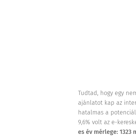
Tudtad, hogy egy nem
ajánlatot kap az inte
hatalmas a potenciál
9,6% volt az e-kere
es év mérlege:
1323 m