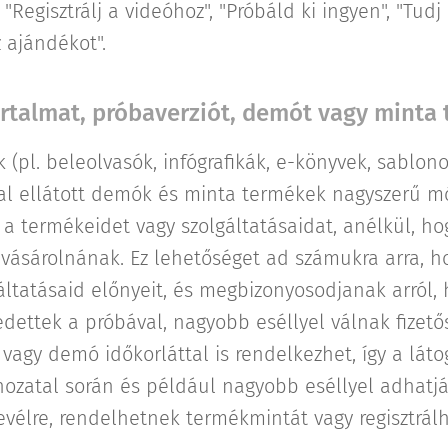
 "Regisztrálj a videóhoz", "Próbáld ki ingyen", "Tud
 ajándékot".
artalmat, próbaverziót, demót vagy minta
 (pl. beleolvasók, infógrafikák, e-könyvek, sablono
kal ellátott demók és minta termékek nagyszerű m
 a termékeidet vagy szolgáltatásaidat, anélkül, ho
vásárolnának. Ez lehetőséget ad számukra arra, 
áltatásaid előnyeit, és megbizonyosodjanak arról, 
dettek a próbával, nagyobb eséllyel válnak fizető
vagy demó időkorláttal is rendelkezhet, így a lát
ozatal során és például nagyobb eséllyel adhatjá
levélre, rendelhetnek termékmintát vagy regisztrá