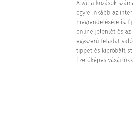
A vállalkozások számá
egyre inkább az inter
megrendelésére is. Ép
online jelenlét és az
egyszerű feladat val
tippet és kipróbált s
fizetőképes vásárlókk