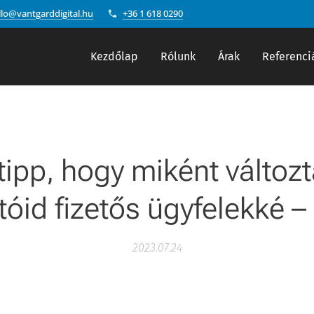
llo@vantgarddigital.hu
+36 1 618 0290
Kezdőlap
Rólunk
Árak
Referenci
tipp, hogy miként változ
tóid fizetős ügyfelekké – 
2023.07.24