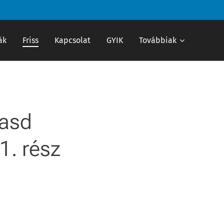
ák
Friss
Kapcsolat
GYIK
Továbbiak
tasd
1. rész