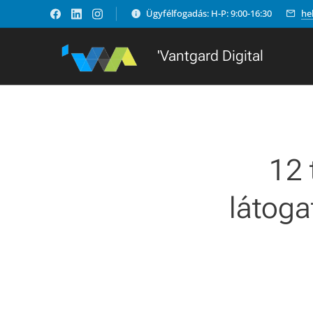
Ügyfélfogadás: H-P: 9:00-16:30
he
'Vantgard Digital
12 
látoga