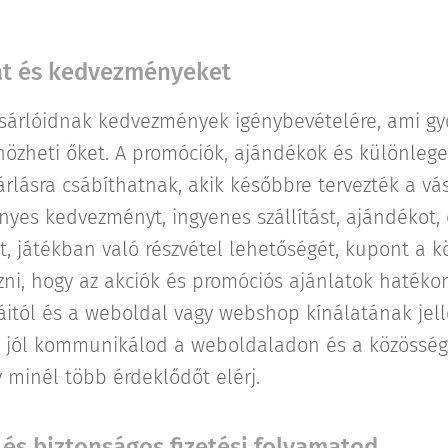
kat és kedvezményeket
ásárlóidnak kedvezmények igénybevételére, ami gy
önözheti őket. A promóciók, ajándékok és különlege
árlásra csábíthatnak, akik későbbre tervezték a vás
vényes kedvezményt, ingyenes szállítást, ajándéko
t, játékban való részvétel lehetőségét, kupont a 
zni, hogy az akciók és promóciós ajánlatok hatéko
iáitól és a weboldal vagy webshop kínálatának jel
at jól kommunikálod a weboldaladon és a közössé
 minél több érdeklődőt elérj.
és biztonságos fizetési folyamatod