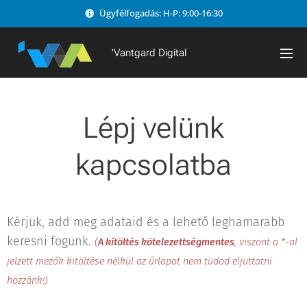
Ügyfélfogadás: H-P: 9:00-16:30
'Vantgard Digital
Lépj velünk
kapcsolatba
Kérjük, add meg adataid és a lehető leghamarabb
keresni fogunk.
(
A kitöltés kötelezettségmentes
, viszont a *-al
jelzett mezők kitöltése nélkül az űrlapot nem tudod eljuttatni
hozzánk!)