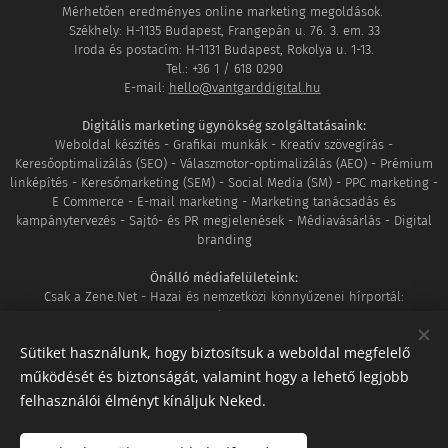
Mérhetően eredményes online marketing megoldások.
Székhely: H-1135 Budapest, Frangepán u. 76. 3. em. 33
Iroda és postacím: H-1131 Budapest, Rokolya u. 1-13.
Tel.: +36 1 / 618 0290
E-mail:
hello@vantgarddigital.hu
Digitális marketing ügynökség szolgáltatásaink:
Weboldal készítés - Grafikai munkák - Kreatív szövegírás -
Keresőoptimalizálás (SEO) - Válaszmotor-optimalizálás (AEO) - Prémium
linképítés - Keresőmarketing (SEM) - Social Media (SM) - PPC marketing -
E Commerce - E-mail marketing - Marketing tanácsadás és
kampánytervezés - Sajtó- és PR megjelenések - Médiavásárlás - Digital
branding
Önálló médiafelületeink:
Csak a Zene.Net - Hazai és nemzetközi könnyűzenei hírportál:
www.csakazene.net
MozaikVilág - Ahol világunk minden apró részlete összeér:
Sütiket használunk, hogy biztosítsuk a weboldal megfelelő
www.mozaikvilag.hu
működését és biztonságát, valamint hogy a lehető legjobb
Tagságaink:
felhasználói élményt kínáljuk Neked.
Google Partner
|
DAN Member
|
Shoprenter szakértő
|
UNAS szakértő
|
Megbízható WhitePress SEO ügynökség