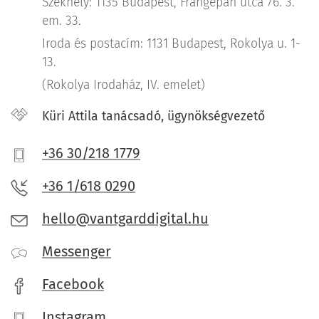
Székhely: 1135 Budapest, Frangepán utca 76. 3.
em. 33.
Iroda és postacím: 1131 Budapest, Rokolya u. 1-
13.
(Rokolya Irodaház, IV. emelet)
Küri Attila tanácsadó, ügynökségvezető
+36 30/218 1779
+36 1/618 0290
hello@vantgarddigital.hu
Messenger
Facebook
Instagram