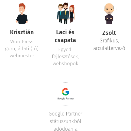
Krisztián
Laci és
Zsolt
csapata
Grafikus,
WordPress
arculattervező
guru, állati (jó)
Egyedi
webmester
fejlesztések,
webshopok
Google Partner
státuszunkból
adódóan a