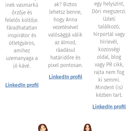
egy helyszínt,
ak? Biztos
inek vasmarkú
Dóri megszerzi.
lehetsz benne,
őrzője és
Üzleti
hogy Anna
felelős költője.
találkozó,
vezetésével
Fáradhatatlan
hírportál vagy
valósággá válik
inspirátor és
hírlevél,
az álmod,
ötletgyáros,
közösségi
ráadásul
amihez
oldal, blog
határidőre és
üzemanyaga a
vagy PR cikk,
pixel pontosan.
jó kávé.
rajta nem fog
LinkedIn profil
ki semmi.
LinkedIn profil
Mindent (is)
kézben tart.
LinkedIn profil