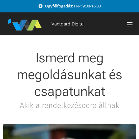
Ügyfélfogadás: H-P: 9:00-16:30
'Vantgard Digital
Ismerd meg
megoldásunkat és
csapatunkat
Akik a rendelkezésedre állnak