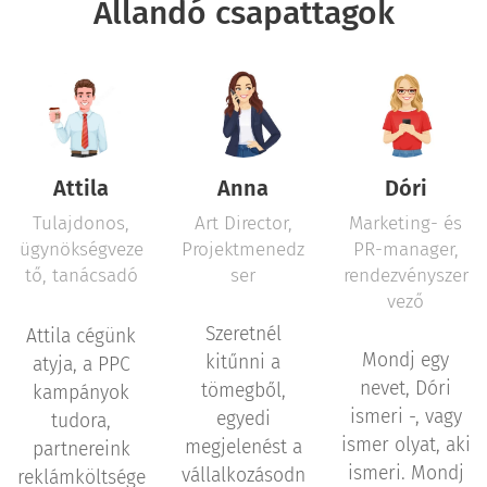
Állandó csapattagok
Attila
Anna
Dóri
Tulajdonos,
Art Director,
Marketing- és
ügynökségveze
Projektmenedz
PR-manager,
tő, tanácsadó
ser
rendezvényszer
vező
Szeretnél
Attila cégünk
Mondj egy
kitűnni a
atyja, a PPC
nevet, Dóri
tömegből,
kampányok
ismeri -, vagy
egyedi
tudora,
ismer olyat, aki
megjelenést a
partnereink
ismeri. Mondj
vállalkozásodn
reklámköltsége