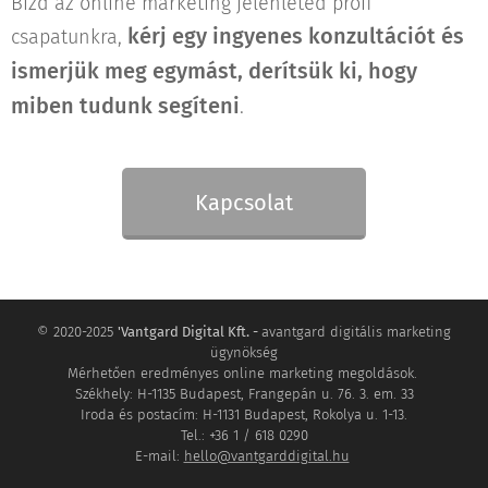
Bízd az online marketing jelenléted profi
kérj egy ingyenes konzultációt és
csapatunkra,
ismerjük meg egymást, derítsük ki, hogy
miben tudunk segíteni
.
Kapcsolat
© 2020-2025
'Vantgard Digital Kft. -
avantgard digitális marketing
ügynökség
Mérhetően eredményes online marketing megoldások.
Székhely: H-1135 Budapest, Frangepán u. 76. 3. em. 33
Iroda és postacím: H-1131 Budapest, Rokolya u. 1-13.
Tel.: +36 1 / 618 0290
E-mail:
hello@vantgarddigital.hu