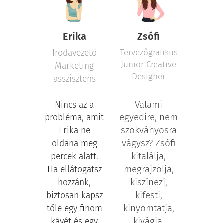
Erika
Zsófi
Tervezőgrafikus
Irodavezető
Junior Creative
Marketing
Designer
asszisztens
Valami
Nincs az a
egyedire, nem
probléma, amit
szokványosra
Erika ne
vágysz? Zsófi
oldana meg
kitalálja,
percek alatt.
megrajzolja,
Ha ellátogatsz
kiszínezi,
hozzánk,
kifesti,
biztosan kapsz
kinyomtatja,
tőle egy finom
kivágja,
kávét és egy