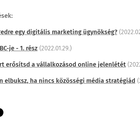
ések:
gedre egy digitális marketing ügynökség?
(2022.02
C-je - 1. rész
(2022.01.29.)
rt erősítsd a vállalkozásod online jelenlétét
(2022
an elbuksz, ha nincs közösségi média stratégiád
(