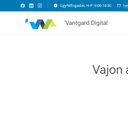
Ügyfélfogadás: H-P: 9:00-16:30
he
'Vantgard Digital
Vajon 