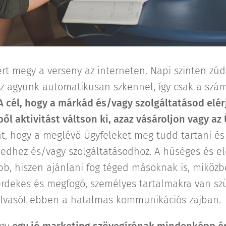
rt megy a verseny az interneten. Napi szinten zúd
az agyunk automatikusan szkennel, így csak a szá
A cél, hogy a márkád és/vagy szolgáltatásod elé
ől aktivitást váltson
ki,
azaz vásároljon vagy az 
nt, hogy a meglévő Ügyfeleket meg tudd tartani é
dhez és/vagy szolgáltatásodhoz. A hűséges és el
bb, hiszen ajánlani fog téged másoknak is, miközb
rdekes és megfogó, személyes tartalmakra van sz
 olvasót ebben a hatalmas kommunikációs zajban.
ogy
egy jó marketing szövegírónak mindenképp ér