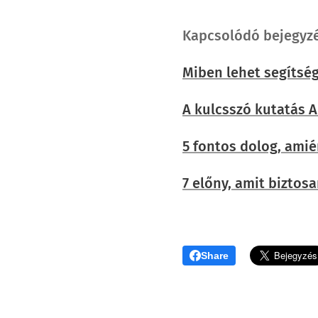
Kapcsolódó bejegyz
Miben lehet segítsé
A kulcsszó kutatás AB
5 fontos dolog, amié
7 előny, amit biztos
Share