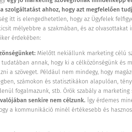
 a szolgáltatást ahhoz, hogy azt megfelelően tud
ség itt is elengedhetetlen, hogy az Ügyfelek felfig
icsit mélyebbre a szakmában, és az olvasottakat i
siker érdekében:
özönségünket:
Mielőtt nekiállunk marketing célú sz
tudatában annak, hogy ki a célközönségünk és
ni a szöveget. Például nem mindegy, hogy magá
gben, számokon és statisztikákon alapulóan, tény
lenül fogalmazunk, stb. Örök szabály a marketin
 valójában senkire nem célzunk.
Így érdemes min
hogy a kommunikáció minél értékesebb és haszno