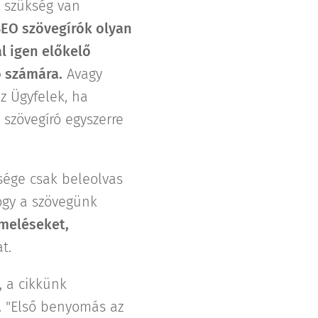
t szükség van
SEO szövegírók olyan
l igen előkelő
ó számára.
Avagy
z Ügyfelek, ha
szövegíró egyszerre
sége csak beleolvas
hogy a szövegünk
emeléseket,
t.
 a cikkünk
. "Első benyomás az