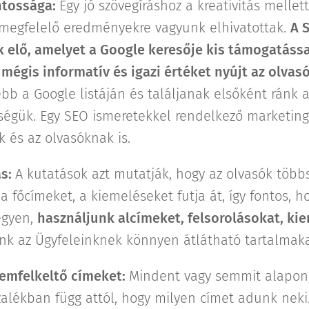
ontossága:
Egy jó szövegíráshoz a kreativitás mellet
a megfelelő eredményekre vagyunk elhivatottak.
A 
k elő, amelyet a Google keresője kis támogatássa
 mégis informatív és igazi értéket nyújt az olvas
bb a Google listáján és találjanak elsőként ránk a
égük. Egy SEO ismeretekkel rendelkező marketing 
 és az olvasóknak is.
ás:
A kutatások azt mutatják, hogy az olvasók több
a főcímeket, a kiemeléseket futja át, így fontos, 
egyen,
használjunk alcímeket, felsorolásokat, ki
k az Ügyfeleinknek könnyen átlátható tartalmaka
lemfelkeltő címeket:
Mindent vagy semmit alapon,
zalékban függ attól, hogy milyen címet adunk neki