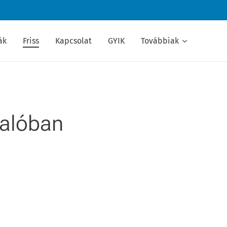
ák
Friss
Kapcsolat
GYIK
Továbbiak
valóban