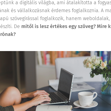
éptünk a digitális világba, ami átalakította a fogya
ak és vállalkozásnak érdemes foglalkoznia. A mar
pú szövegírással foglalkozik, hanem weboldalak, 
észíti. De
mitől is lesz értékes egy szöveg? Mire k
írónak?