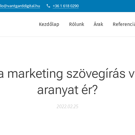
llo@vantgarddigital.hu
+36 1 618 0290
Kezdőlap
Rólunk
Árak
Referenci
a marketing szövegírás 
aranyat ér?
2022.02.25