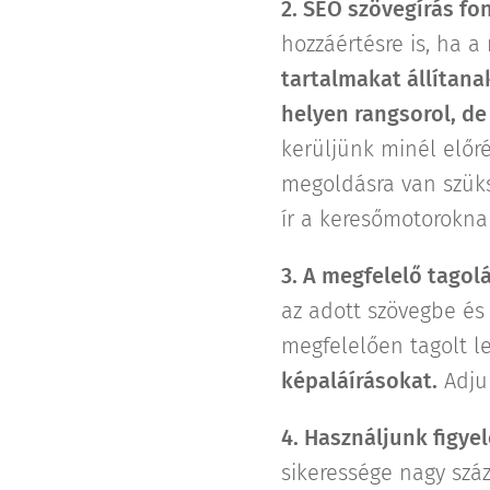
2. SEO szövegírás f
hozzáértésre is, ha 
tartalmakat állítana
helyen rangsorol, de
kerüljünk minél előré
megoldásra van szüks
ír a keresőmotoroknak
3. A megfelelő tagol
az adott szövegbe és 
megfelelően tagolt l
képaláírásokat.
Adjun
4. Használjunk figye
sikeressége nagy szá