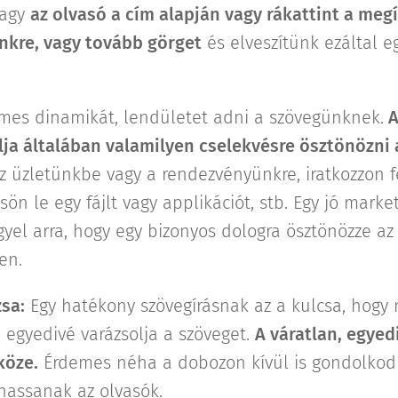
vagy
az olvasó a cím alapján vagy rákattint a meg
nkre, vagy tovább görget
és elveszítünk ezáltal e
mes dinamikát, lendületet adni a szövegünknek.
A
ja általában valamilyen cselekvésre ösztönözni 
 az üzletünkbe vagy a rendezvényünkre, iratkozzon f
sön le egy fájlt vagy applikációt, stb. Egy jó marke
gyel arra, hogy egy bizonyos dologra ösztönözze az 
en.
zsa:
Egy hatékony szövegírásnak az a kulcsa, hogy
i egyedivé varázsolja a szöveget.
A váratlan, egyed
köze.
Érdemes néha a dobozon kívül is gondolkodn
hassanak az olvasók.