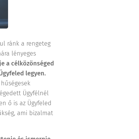
ul ránk a rengeteg
mára lényeges
rje a célközönséged
Ügyfeled legyen.
s hűségesek
égedett Ügyfélnél
en ő is az Ügyfeled
ükség, ami bizalmat
tenie és ismernie