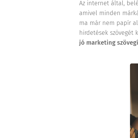
Az internet által, bel
amivel minden márkán
ma már nem papír ala
hirdetések szövegét k
jó marketing szöveg