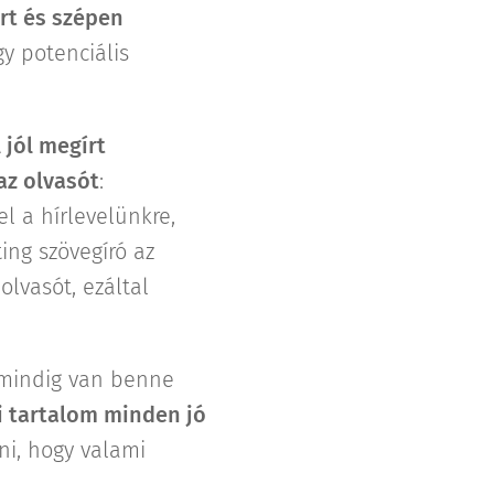
írt és szépen
gy potenciális
 jól megírt
az olvasót
:
el a hírlevelünkre,
ting szövegíró az
olvasót, ezáltal
 mindig van benne
i tartalom minden jó
i, hogy valami