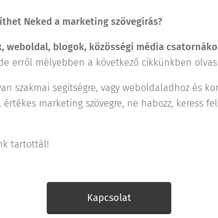
íthet Neked a marketing szövegírás?
k, weboldal, blogok, közösségi média csatornáko
e erről mélyebben a következő cikkünkben olvas
van szakmai segítségre, vagy weboldaladhoz és k
 értékes marketing szövegre, ne habozz, keress fel
k tartottál!
Kapcsolat