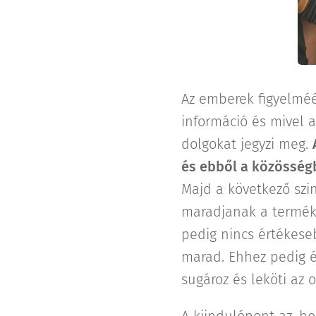
Az emberek figyelméé
információ és mivel 
dolgokat jegyzi meg.
és ebből a közösségb
Majd a következő szi
maradjanak a terméke
pedig nincs értékese
marad. Ehhez pedig é
sugároz és leköti az
A kiindulópont az, h