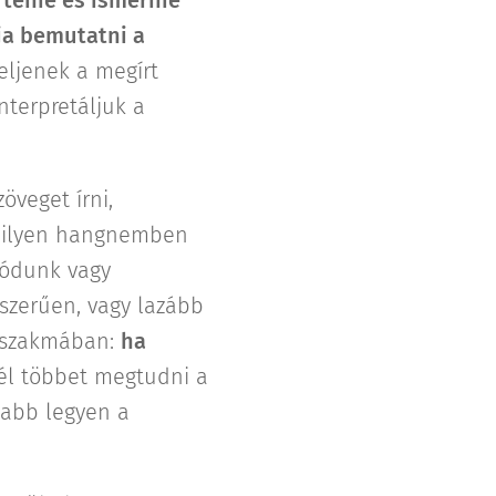
ja bemutatni a
yeljenek a megírt
nterpretáljuk a
öveget írni,
 milyen hangnemben
zódunk vagy
szerűen, vagy lazább
g szakmában:
ha
él többet megtudni a
sabb legyen a