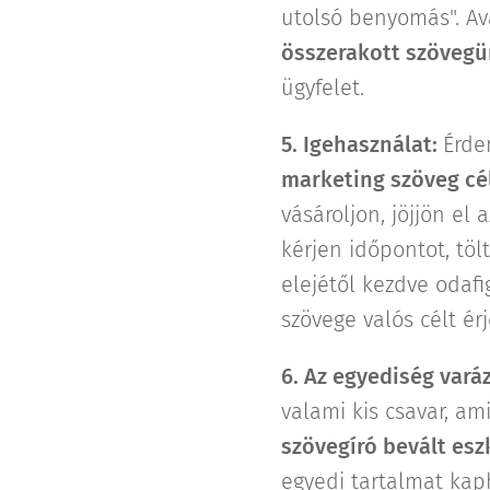
utolsó benyomás". A
összerakott szövegü
ügyfelet.
5. Igehasználat:
Érde
marketing szöveg cél
vásároljon, jöjjön el
kérjen időpontot, tölt
elejétől kezdve odafi
szövege valós célt érj
6. Az egyediség vará
valami kis csavar, am
szövegíró bevált esz
egyedi tartalmat kap