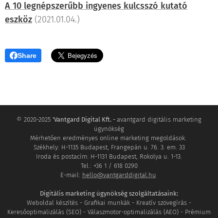
A 10 legnépszerűbb ingyenes kulcsszó kutató
eszköz
(2021.01.04.)
Share
© 2020-2025
'Vantgard Digital Kft. -
avantgard digitális marketing
ügynökség
Mérhetően eredményes online marketing megoldások.
Székhely: H-1135 Budapest, Frangepán u. 76. 3. em. 33
Iroda és postacím: H-1131 Budapest, Rokolya u. 1-13.
Tel.: +36 1 / 618 0290
E-mail:
hello@vantgarddigital.hu
Digitális marketing ügynökség szolgáltatásaink:
Weboldal készítés - Grafikai munkák - Kreatív szövegírás -
Keresőoptimalizálás (SEO) - Válaszmotor-optimalizálás (AEO) - Prémium