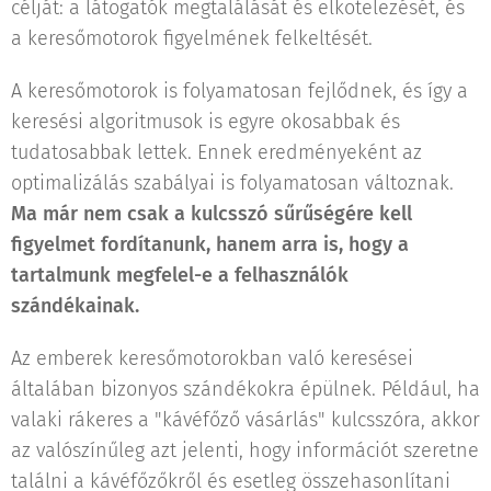
célját: a látogatók megtalálását és elkötelezését, és
a keresőmotorok figyelmének felkeltését.
A keresőmotorok is folyamatosan fejlődnek, és így a
keresési algoritmusok is egyre okosabbak és
tudatosabbak lettek. Ennek eredményeként az
optimalizálás szabályai is folyamatosan változnak.
Ma már nem csak a kulcsszó sűrűségére kell
figyelmet fordítanunk, hanem arra is, hogy a
tartalmunk megfelel-e a felhasználók
szándékainak.
Az emberek keresőmotorokban való keresései
általában bizonyos szándékokra épülnek. Például, ha
valaki rákeres a "kávéfőző vásárlás" kulcsszóra, akkor
az valószínűleg azt jelenti, hogy információt szeretne
találni a kávéfőzőkről és esetleg összehasonlítani