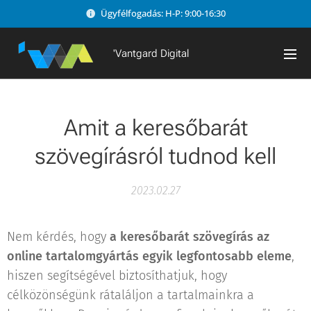
Ügyfélfogadás: H-P: 9:00-16:30
'Vantgard Digital
Amit a keresőbarát
szövegírásról tudnod kell
2023.02.27
Nem kérdés, hogy
a keresőbarát szövegírás az
online tartalomgyártás egyik legfontosabb eleme
,
hiszen segítségével biztosíthatjuk, hogy
célközönségünk rátaláljon a tartalmainkra a