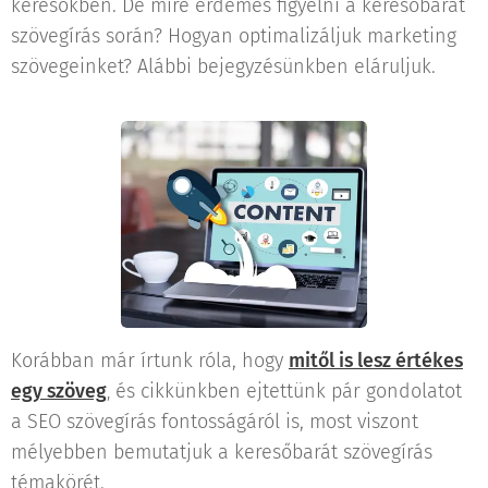
keresőkben. De mire érdemes figyelni a keresőbarát
szövegírás során? Hogyan optimalizáljuk marketing
szövegeinket? Alábbi bejegyzésünkben eláruljuk.
Korábban már írtunk róla, hogy
mitől is lesz értékes
egy szöveg
és cikkünkben ejtettünk pár gondolatot
,
a SEO szövegírás fontosságáról is, most viszont
mélyebben bemutatjuk a keresőbarát szövegírás
témakörét.