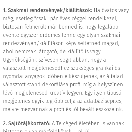
1.
Szakmai rendezvények/kiállítások:
Ha óvatos vagy
még, esetleg "csak" pár éves céggel rendelkezel,
biztosan felmerült már benned is, hogy legalább
évente egyszer érdemes lenne egy olyan szakmai
rendezvényen/kiállításon képviseltetned magad,
ahol nemcsak látogató, de kiállító is vagy.
Ügynökségünk szívesen segít abban, hogy a
választott megjelenésedhez szükséges grafikai és
nyomdai anyagok időben elkészüljenek, az általad
választott stand dekorálása profi, míg a helyszínen
lévő megjelenésed kreatív legyen. Egy ilyen típusú
megjelenés egyik legfőbb célja az adatbázisépítés,
melyre megvannak a profi és jól bevált eszközeink.
2.
Sajtótájékoztató:
A Te céged életében is vannak
biztosan olyan mérföldkövek, – pl. új