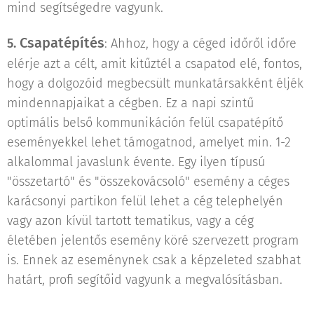
mind segítségedre vagyunk.
Csapatépítés
5.
: Ahhoz, hogy a céged időről időre
elérje azt a célt, amit kitűztél a csapatod elé, fontos,
hogy a dolgozóid megbecsült munkatársakként éljék
mindennapjaikat a cégben. Ez a napi szintű
optimális belső kommunikáción felül csapatépítő
eseményekkel lehet támogatnod, amelyet min. 1-2
alkalommal javaslunk évente. Egy ilyen típusú
"összetartó" és "összekovácsoló" esemény a céges
karácsonyi partikon felül lehet a cég telephelyén
vagy azon kívül tartott tematikus, vagy a cég
életében jelentős esemény köré szervezett program
is. Ennek az eseménynek csak a képzeleted szabhat
határt, profi segítőid vagyunk a megvalósításban.