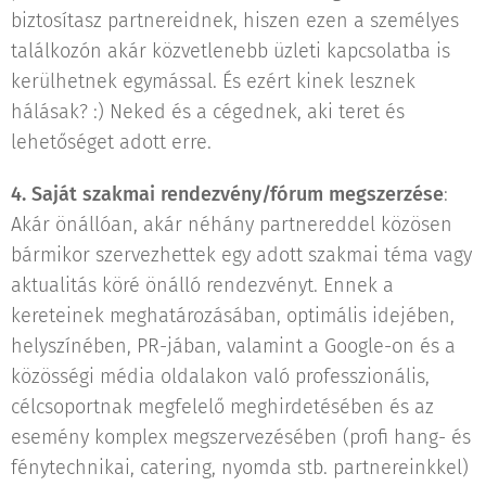
biztosítasz partnereidnek, hiszen ezen a személyes
találkozón akár közvetlenebb üzleti kapcsolatba is
kerülhetnek egymással. És ezért kinek lesznek
hálásak? :) Neked és a cégednek, aki teret és
lehetőséget adott erre.
4.
Saját szakmai rendezvény/fórum megszerzése
:
Akár önállóan, akár néhány partnereddel közösen
bármikor szervezhettek egy adott szakmai téma vagy
aktualitás köré önálló rendezvényt. Ennek a
kereteinek meghatározásában, optimális idejében,
helyszínében, PR-jában, valamint a Google-on és a
közösségi média oldalakon való professzionális,
célcsoportnak megfelelő meghirdetésében és az
esemény komplex megszervezésében (profi hang- és
fénytechnikai, catering, nyomda stb. partnereinkkel)