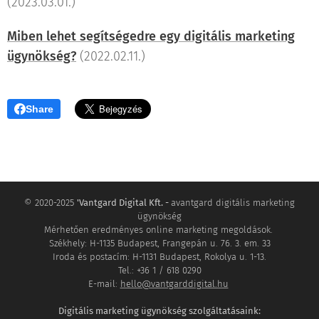
(2023.03.01.)
Miben lehet segítségedre egy digitális marketing
ügynökség?
(2022.02.11.)
Share
© 2020-2025
'Vantgard Digital Kft. -
avantgard digitális marketing
ügynökség
Mérhetően eredményes online marketing megoldások.
Székhely: H-1135 Budapest, Frangepán u. 76. 3. em. 33
Iroda és postacím: H-1131 Budapest, Rokolya u. 1-13.
Tel.: +36 1 / 618 0290
E-mail:
hello@vantgarddigital.hu
Digitális marketing ügynökség szolgáltatásaink: