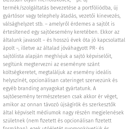
termék/szolgáltatás bevezetése a portfóliódba, új
gyártósor vagy telephely átadás, vezetői kinevezés,
válsághelyzet stb. – amelyről érdemes a sajtót is
értesítened egy sajtóesemény keretében. Ekkor az
általunk javasolt – és hosszú évek óta jó kapcsolattal
ápolt –, illetve az általad jóváhagyott PR- és
sajtólista alapján meghívjuk a sajtó képviselőit,
segítünk megtervezni az eseményre szánt
költségkeretet, megtaláljuk az esemény ideális
helyszínét, opcionálisan cateringet szervezünk és
egyéb branding anyagokat gyártatunk. A
sajtóesemény természetesen csak akkor ér véget,
amikor az onnan távozó újságírók és szerkesztők
által képviselt médiumok nagy részén megjelenések
születnek (nem fizetett és opcionálisan fizetett
formában), ezek utóéletét nyomonkövetjük és