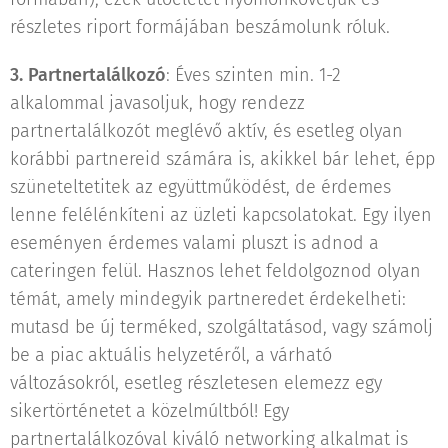
részletes riport formájában beszámolunk róluk.
3.
Partnertalálkozó
: Éves szinten min. 1-2
alkalommal javasoljuk, hogy rendezz
partnertalálkozót meglévő aktív, és esetleg olyan
korábbi partnereid számára is, akikkel bár lehet, épp
szüneteltetitek az együttműködést, de érdemes
lenne felélénkíteni az üzleti kapcsolatokat. Egy ilyen
eseményen érdemes valami pluszt is adnod a
cateringen felül. Hasznos lehet feldolgoznod olyan
témát, amely mindegyik partneredet érdekelheti:
mutasd be új terméked, szolgáltatásod, vagy számolj
be a piac aktuális helyzetéről, a várható
változásokról, esetleg részletesen elemezz egy
sikertörténetet a közelmúltból! Egy
partnertalálkozóval kiváló networking alkalmat is