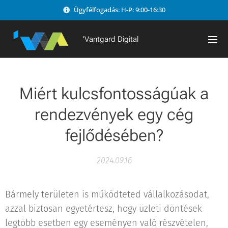
Ügyfélfogadás: H-P: 9:00-16:30
'Vantgard Digital
Miért kulcsfontosságúak a
rendezvények egy cég
fejlődésében?
2024.09.16
Bármely területen is működteted vállalkozásodat,
azzal biztosan egyetértesz, hogy üzleti döntések
legtöbb esetben egy eseményen való részvételen,