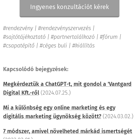
Ingyenes konzultációt kérek
#rendezvény | #rendezvényszervezés |
#sajtótájékoztató | #partnertalálkozó | #fórum |
#csapatépítő |
#céges buli | #kiállítás
Kapcsolódó bejegyzések:
Megkérdeztük a ChatGPT-t, mit gondol a 'Vantgard
Digital Kft.-ről
(2024.07.25.)
Mi a különbség egy online marketing és egy
digitális marketing ügynökség között?
(2024.03.02.)
7 módszer, amivel növelheted márkád ismertségét