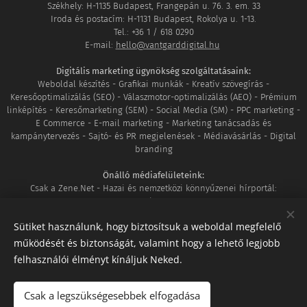
Székhely: H-1135 Budapest, Frangepán u. 76. 3. em. 33
Iroda és postacím: H-1131 Budapest, Rokolya u. 1-13.
Tel.: +36 1 / 618 0290
E-mail:
hello@vantgarddigital.hu
Digitális marketing ügynökség szolgáltatásaink:
Weboldal készítés - Grafikai munkák - Kreatív szövegírás -
Keresőoptimalizálás (SEO) - Válaszmotor-optimalizálás (AEO) - Prémium
linképítés - Keresőmarketing (SEM) - Social Media (SM) - PPC marketing -
E Commerce - E-mail marketing - Marketing tanácsadás és
kampánytervezés - Sajtó- és PR megjelenések - Médiavásárlás - Digital
branding
Önálló médiafelületeink:
Csak a Zene.Net - Hazai és nemzetközi könnyűzenei hírportál:
www.csakazene.net
MozaikVilág - Ahol világunk minden apró részlete összeér:
Sütiket használunk, hogy biztosítsuk a weboldal megfelelő
www.mozaikvilag.hu
működését és biztonságát, valamint hogy a lehető legjobb
Tagságaink:
felhasználói élményt kínáljuk Neked.
Google Partner
|
DAN Member
|
Shoprenter szakértő
|
UNAS szakértő
|
Megbízható WhitePress SEO ügynökség
Csak a legszükségesebbek elfogadása