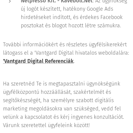
Netpresso Kft. - Kavebolt.Net
: Az ügynökség
új logót készített, hatékony Google Ads
hirdetéseket indított, és érdekes Facebook
posztokat és blogot hozott létre számukra.
További információkért és részletes ügyfélsikerekért
látogass el a 'Vantgard Digital hivatalos weboldalára:
'Vantgard Digital Referenciák
.
Ha szeretnéd Te is megtapasztalni ügynökségünk
ügyfélközpontú hozzáállását, szakértelmét és
segítőkészségét, ha személyre szabott digitális
marketing megoldásokra van szükséged, vedd fel
velünk a kapcsolatot és kérj ingyenes konzultációt.
Várunk szeretettel ügyfeleink között!