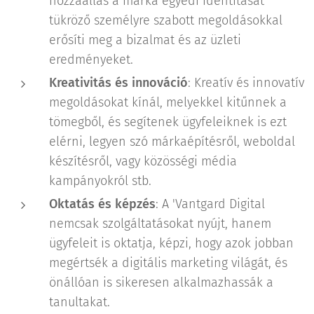
hozzáállás a márka egyedi identitását
tükröző személyre szabott megoldásokkal
erősíti meg a bizalmat és az üzleti
eredményeket.
Kreativitás és innováció
: Kreatív és innovatív
megoldásokat kínál, melyekkel kitűnnek a
tömegből, és segítenek ügyfeleiknek is ezt
elérni, legyen szó márkaépítésről, weboldal
készítésről, vagy közösségi média
kampányokról stb.
Oktatás és képzés
: A 'Vantgard Digital
nemcsak szolgáltatásokat nyújt, hanem
ügyfeleit is oktatja, képzi, hogy azok jobban
megértsék a digitális marketing világát, és
önállóan is sikeresen alkalmazhassák a
tanultakat.