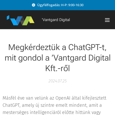
Ügyfélfogadás: H-P: 9:00-16:30
'Vantgard Digital
Megkérdeztük a ChatGPT-t,
mit gondol a ’Vantgard Digital
Kft.-ről
2024.07.25
Másfél éve van velünk az OpenAI által kifejlesztett
ChatGPT, amely új szintre emelt mindent, amit a
mesterséges intelligenciáról előtte hittünk vagy