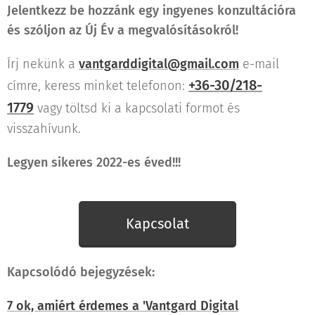
Jelentkezz be hozzánk egy ingyenes konzultációra
és szóljon az Új Év a megvalósításokról!
Írj nekünk a
vantgarddigital@gmail.com
e-mail
+36-30/218-
címre,
keress minket telefonon:
1779
vagy töltsd ki a kapcsolati formot és
visszahívunk.
Legyen sikeres 2022-es éved!!!
Kapcsolat
Kapcsolódó bejegyzések:
7 ok, amiért érdemes a 'Vantgard Digital