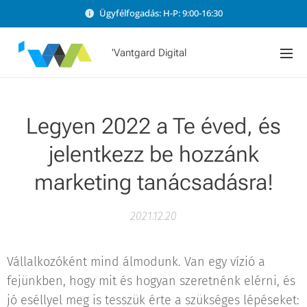
Ügyfélfogadás: H-P: 9:00-16:30
'Vantgard Digital
Legyen 2022 a Te éved, és
jelentkezz be hozzánk
marketing tanácsadásra!
2021.12.20
Vállalkozóként mind álmodunk. Van egy vízió a
fejünkben, hogy mit és hogyan szeretnénk elérni, és
jó eséllyel meg is tesszük érte a szükséges lépéseket: