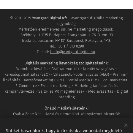
© 2020-2025
'Vantgard Digital Kft. -
avantgard digitális marketing
ügynökség
Mérhetően eredményes online marketing megoldások.
Székhely: H-1135 Budapest, Frangepán u. 76. 3. em. 33
Iroda és postacím: H-1131 Budapest, Rokolya u. 1-13.
Tel.: +36 1 / 618 0290
E-mail:
hello@vantgarddigital.hu
Digitális marketing ügynökség szolgáltatásaink:
Weboldal készítés - Grafikai munkák - Kreatív szövegírás -
Keresőoptimalizálás (SEO) - Válaszmotor-optimalizálás (AEO) - Prémium
linképítés - Keresőmarketing (SEM) - Social Media (SM) - PPC marketing -
E Commerce - E-mail marketing - Marketing tanácsadás és
kampánytervezés - Sajtó- és PR megjelenések - Médiavásárlás - Digital
branding
Önálló médiafelületeink:
Csak a Zene.Net - Hazai és nemzetközi könnyűzenei hírportál:
www.csakazene.net
MozaikVilág - Ahol világunk minden apró részlete összeér:
Sütiket használunk, hogy biztosítsuk a weboldal megfelelő
www.mozaikvilag.hu