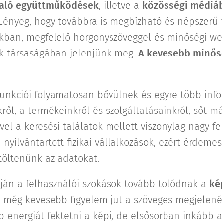
való együttműködések
, illetve a
közösségi médiá
 Lényeg, hogy továbbra is megbízható és népszerű 
akban, megfelelő horgonyszöveggel és minőségi w
k társaságában jelenjünk meg.
A kevesebb minősé
funkciói folyamatosan bővülnek és egyre több inf
ől, a termékeinkről és szolgáltatásainkról, sőt má
vel a keresési találatok mellett viszonylag nagy f
yilvántartott fizikai vállalkozások, ezért érdeme
töltenünk az adatokat.
ján a felhasználói szokások tovább tolódnak a
ké
s még kevesebb figyelem jut a szöveges megjelené
energiát fektetni a képi, de elsősorban inkább a