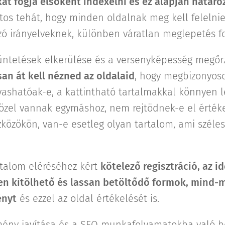
at fogja elsőként indexelni és ez alapján határo
ntos tehát, hogy minden oldalnak meg kell felelni
zó irányelveknek, különben váratlan meglepetés fo
büntetések elkerülése és a versenyképesség megőr
an át kell nézned az oldalaid
, hogy megbizonyoso
ashatóak-e, a kattintható tartalmakkal könnyen l
közel vannak egymáshoz, nem rejtödnek-e el érték
közökön, van-e esetleg olyan tartalom, ami széle
rtalom eléréséhez kért
kötelező regisztráció, az i
en kitölhető és lassan betöltődő formok, mind-m
ényt
és ezzel az oldal értékelését is.
lmény javítása és a SEO munkafolyamatokba való 