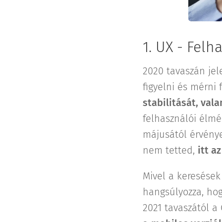
1. UX - Fel
2020 tavaszán jel
figyelni és mérni 
stabilitását, val
felhasználói élmén
májusától érvénye
nem tetted,
itt a
Mivel a keresések
hangsúlyozza, hog
2021 tavaszától a 