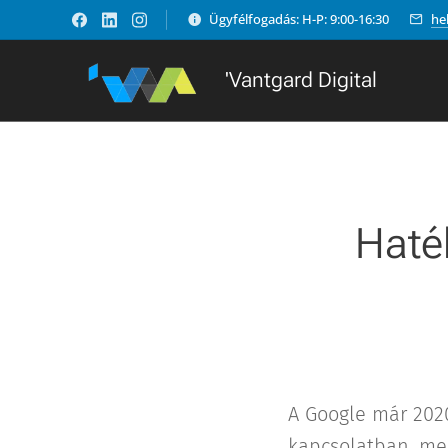
Ügyfélfogadás: H-P: 9:00-16:30
he
'Vantgard Digital
Haté
A Google már 2020
kapcsolatban, mel