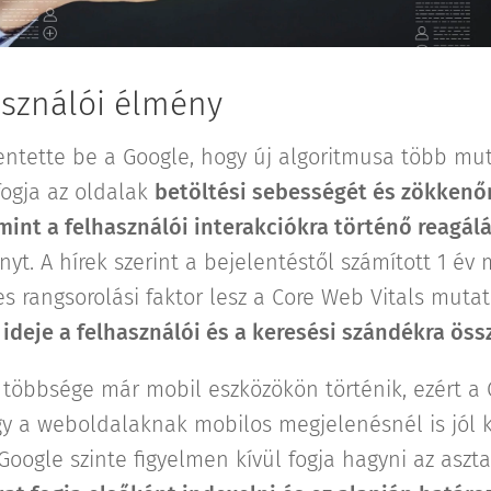
használói élmény
entette be a Google, hogy új algoritmusa több mut
fogja az oldalak
betöltési sebességét és zökken
amint a felhasználói interakciókra történő reagál
yt. A hírek szerint a bejelentéstől számított 1 év 
s rangsorolási faktor lesz a Core Web Vitals muta
z ideje a felhasználói és a keresési szándékra ös
 többsége már mobil eszközökön történik, ezért a
y a weboldalaknak mobilos megjelenésnél is jól ke
Google szinte figyelmen kívül fogja hagyni az aszt