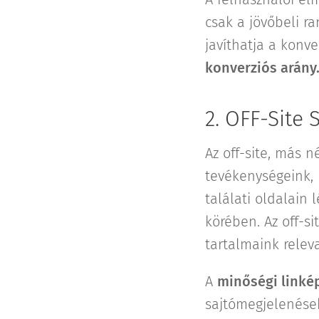
csak a jövőbeli ra
javíthatja a konver
konverziós arány
2. OFF-Site 
Az off-site, más 
tevékenységeink, 
találati oldalain 
körében. Az off-s
tartalmaink rele
A
minőségi linké
sajtómegjelenések