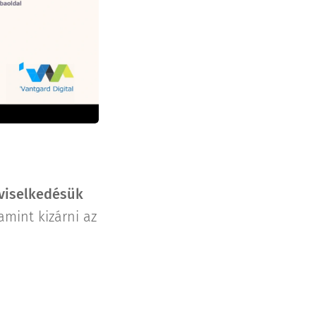
 viselkedésük
amint kizárni az