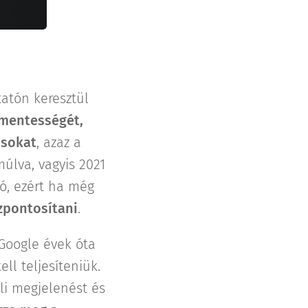
atón keresztül
őmentességét,
ásokat
, azaz a
múlva, vagyis 2021
tó, ezért ha még
szpontosítani
.
 Google évek óta
ll teljesíteniük.
ali megjelenést és