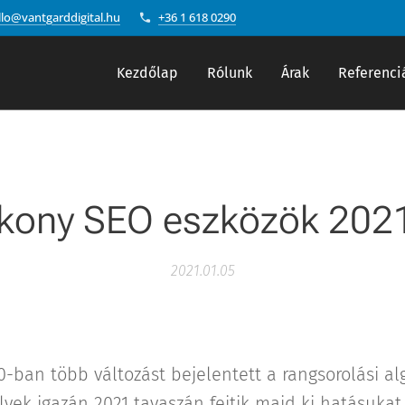
llo@vantgarddigital.hu
+36 1 618 0290
Kezdőlap
Rólunk
Árak
Referenci
kony SEO eszközök 202
2021.01.05
-ban több változást bejelentett a rangsorolási al
yek igazán 2021 tavaszán fejtik majd ki hatásukat