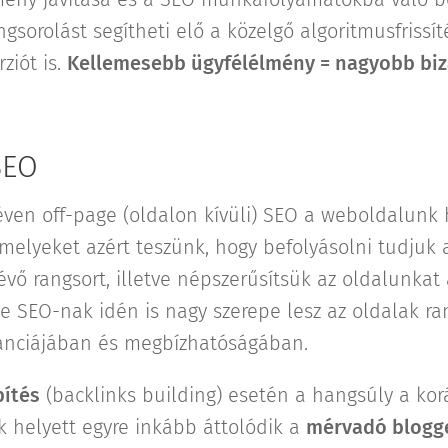
ngsorolást segítheti elő a közelgő algoritmusfrissí
ziót is.
Kellemesebb ügyfélélmény = nagyobb biz
.
SEO
néven off-page (oldalon kívüli) SEO a weboldalunk 
melyeket azért teszünk, hogy befolyásolni tudjuk
lévő rangsort, illetve népszerűsítsük az oldalunkat
ite SEO-nak idén is nagy szerepe lesz az oldalak r
vanciájában és megbízhatóságában.
pítés
(backlinks building) esetén a hangsúly a kor
 helyett egyre inkább áttolódik a
mérvadó blogge