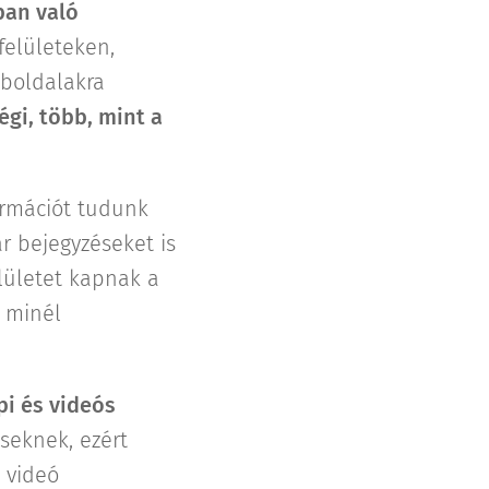
ban való
felületeken,
eboldalakra
gi, több, mint a
ormációt tudunk
r bejegyzéseket is
elületet kapnak a
s minél
pi és videós
seknek, ezért
 videó