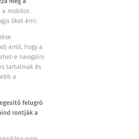
zza meg a
e a mobilos
gja őket érni.
zése
dj arról, hogy a
ehet-e navigálni
es tartalmak és
sebb a
degesítő felugró
ind rontják a
beépítése nem