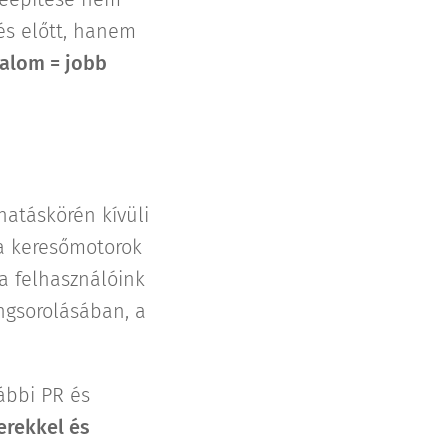
tés előtt, hanem
alom = jobb
hatáskörén kívüli
 a keresőmotorok
 a felhasználóink
angsorolásában, a
ábbi PR és
rekkel és