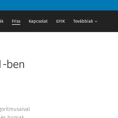
ák
Friss
Kapcsolat
GYIK
Továbbiak
1-ben
goritmusaival
 és hoznak