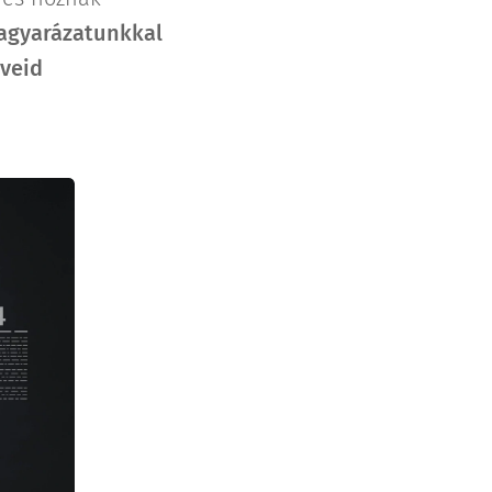
magyarázatunkkal
rveid