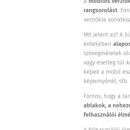
a
mobilos verziók
rangsorolást
. Fo
verziókra vonatko
Mit jelent ez? A 
érdekében
alapos
szövegméretek olv
vagy esetleg túl 
képek a mobil esz
képernyőnél, stb.
Fontos, hogy a ta
ablakok, a nehez
felhasználói élm
A felhasználói é