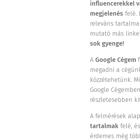
influencerekkel 
megjelenés
felé.
releváns tartalm
mutató más linke
sok gyenge!
A
Google Cégem
megadni a cégünkr
közzétehetünk. Mi
Google Cégemben n
részletesebben ki
A felmérések alap
tartalmak
felé, é
érdemes még több 