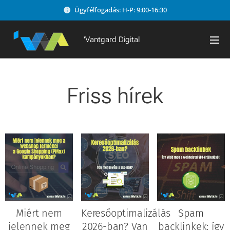
Ügyfélfogadás: H-P: 9:00-16:30
'Vantgard Digital
Friss hírek
Miért nem
Keresőoptimalizálás
Spam
jelennek meg
2026-ban? Van
backlinkek: így