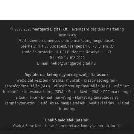
internetes
kulcszó
regisztrációról
még nem
© 2020-2025
'Vantgard Digital Kft. -
avantgard digitális marketing
hallottunk.
ügynökség
Hozzánk is
Mérhetően eredményes online marketing megoldások.
Székhely: H-1135 Budapest, Frangepán u. 76. 3. em. 33
begyűrűzött a
Iroda és postacím: H-1131 Budapest, Rokolya u. 1-13.
kínai domain
Tel.: +36 1 / 618 0290
E-mail:
hello@vantgarddigital.hu
regisztrációs
átverés!
Digitális marketing ügynökség szolgáltatásaink:
Weboldal készítés - Grafikai munkák - Kreatív szövegírás -
Keresőoptimalizálás (SEO) - Válaszmotor-optimalizálás (AEO) - Prémium
linképítés - Keresőmarketing (SEM) - Social Media (SM) - PPC marketing -
E Commerce - E-mail marketing - Marketing tanácsadás és
kampánytervezés - Sajtó- és PR megjelenések - Médiavásárlás - Digital
branding
Önálló médiafelületeink:
Csak a Zene.Net - Hazai és nemzetközi könnyűzenei hírportál:
www.csakazene.net