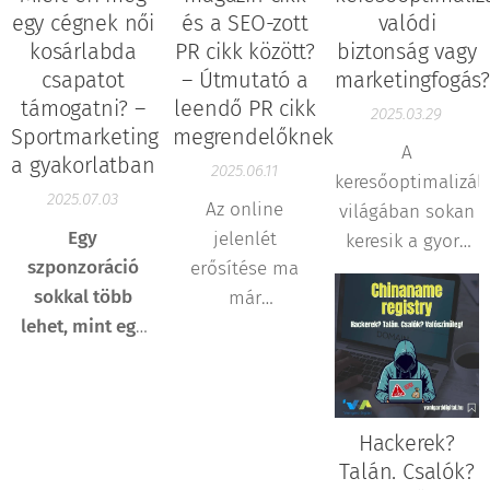
nem csupán az
szabályzatban...
egy cégnek női
és a SEO-zott
valódi
az eredmények...
A...
kulcsfontosságú
eredménylistán
kosárlabda
PR cikk között?
biztonság vagy
szerepet
mérhető, hanem
csapatot
– Útmutató a
marketingfogás
játszanak.
a szurkolói
támogatni? –
leendő PR cikk
2025.03.29
Azonban sok
élményben, a
Sportmarketing
megrendelőknek
vállalkozás
márkaépítésben,
A
a gyakorlatban
2025.06.11
elköveti azt a
a
keresőoptimalizál
2025.07.03
hibát, hogy a
közösségimédia-
Az online
világában sokan
tartalomra
elérésekben és
Egy
jelenlét
keresik a gyors
pusztán
abban, hogy
szponzoráció
erősítése ma
sikert, de vajon
költségként
mennyire tudjuk
sokkal több
már
érdemes hinni
tekint, nem
fenntarthatóvá
lehet, mint egy
kulcsfontosságú
azoknak az
pedig a
tenni a
logó a mezen.
minden
ügynökségeknek
vállalkozás
működésünket.
Ha jól csinálják,
vállalkozás
vagy szabadúszó
versenyelőnyére.
gazdasági
Vantgard...
számára. Ha te is
marketingeseknek,
A
'
Hackerek?
De miért fontos,
előnyt, közösségi
azon
akik garantálják,
Talán. Csalók?
hogy a
ismertséget és
gondolkodsz,
hogy weboldalad