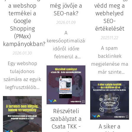
a webshop
még jövője a
védd meg a
termékei a
SEO-nak?
webhelyed
Google
SEO-
2026.01.09
Shopping
értékelését
A
(PMax)
2025.11.22
keresőoptimalizálásról
kampányokban?
A spam
időről időre
2026.01.30
backlinkek
felmerül a
Egy webshop
megjelenése ma
kérdés: vajon
tulajdonos
már szinte
nem járt-e le az
számára az egyik
minden
ideje? A
legfrusztrálóbb
weboldal
mesterséges
helyzet, amikor
életciklusának
intelligencia
"elvileg minden
része. Az
térnyerése, az
Részvételi
rendben van",
automatizált
egyre
szabályzat a
mégsem
linkhálózatok,
összetettebb
Csata TKK -
A siker a
jelennek meg a
robotok és
algoritmusok és