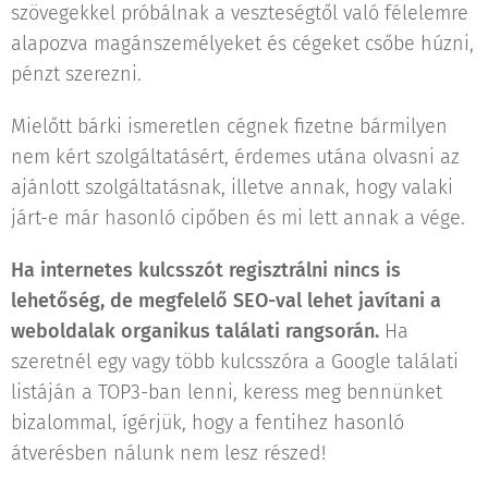
szövegekkel próbálnak a veszteségtől való félelemre
alapozva magánszemélyeket és cégeket csőbe húzni,
pénzt szerezni.
Mielőtt bárki ismeretlen cégnek fizetne bármilyen
nem kért szolgáltatásért, érdemes utána olvasni az
ajánlott szolgáltatásnak, illetve annak, hogy valaki
járt-e már hasonló cipőben és mi lett annak a vége.
Ha internetes kulcsszót regisztrálni nincs is
lehetőség, de megfelelő SEO-val lehet javítani a
weboldalak organikus találati rangsorán.
Ha
szeretnél egy vagy több kulcsszóra a Google találati
listáján a TOP3-ban lenni, keress meg bennünket
bizalommal, ígérjük, hogy a fentihez hasonló
átverésben nálunk nem lesz részed!