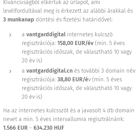
Kíváncsiságból elkértük az űrlapot, ami
levélfordultával meg is érkezett az alábbi árakkal és
3 munkanap
döntési és fizetési határidővel:
a
vantgarddigital
internetes kulcszó
regisztrációja:
158,00 EUR/év
(min. 5 éves
regisztrációs időszak, de választható 10 vagy
20 év is)
a
vantgarddigital.cn
és további 3 domain név
regisztrációja:
38,80 EUR/é
v (min. 5 éves
regisztrációs időszak, de választható 10 vagy
20 év is)
Ha az internetes kulcsszót és a javasolt 4 db domain
nevet a min. 5 éves intervallumra regisztrálnánk:
1.566 EUR
~
634.230 HUF