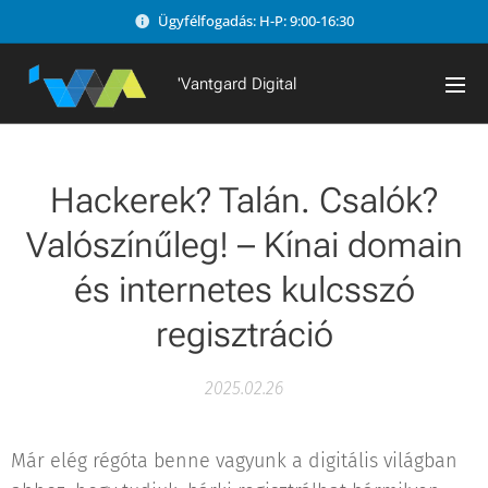
Ügyfélfogadás: H-P: 9:00-16:30
'Vantgard Digital
Hackerek? Talán. Csalók?
Valószínűleg! – Kínai domain
és internetes kulcsszó
regisztráció
2025.02.26
Már elég régóta benne vagyunk a digitális világban