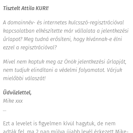
Tisztelt Attila KURI!
A domainnév- és internetes kulcsszó-regisztrációval
kapcsolatban elkészítette már vállalata a jelentkezési
űrlapot? Meg tudná erősíteni, hogy kívánnak-e élni
ezzel a regisztrációval?
Mivel nem kaptuk meg az Önök jelentkezési űrlapját,
nem tudjuk elindítani a védelmi folyamatot. Várjuk
mielőbbi válaszát!
Üdvözlettel,
Mike xxx
...
Ezt a levelet is figyelmen kívül hagytuk, de nem
adták fel, ma 2 nap múlva újabb levél érkezett Mike-