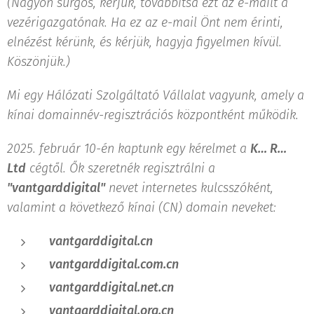
(Nagyon sürgős, kérjük, továbbítsa ezt az e-mailt a
vezérigazgatónak. Ha ez az e-mail Önt nem érinti,
elnézést kérünk, és kérjük, hagyja figyelmen kívül.
Köszönjük.)
Mi egy Hálózati Szolgáltató Vállalat vagyunk, amely a
kínai domainnév-regisztrációs központként működik.
2025. február 10-én kaptunk egy kérelmet a
K… R…
Ltd
cégtől. Ők szeretnék regisztrálni a
"vantgarddigital"
nevet internetes kulcsszóként,
valamint a következő kínai (CN) domain neveket:
vantgarddigital.cn
vantgarddigital.com.cn
vantgarddigital.net.cn
vantgarddigital.org.cn