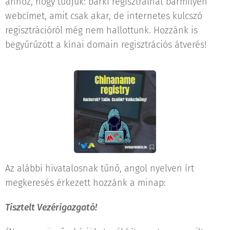
ahhoz, hogy tudjuk: bárki regisztrálhat bármilyen
webcímet, amit csak akar, de internetes kulcszó
regisztrációról még nem hallottunk. Hozzánk is
begyűrűzött a kínai domain regisztrációs átverés!
Az alábbi hivatalosnak tűnő, angol nyelven írt
megkeresés érkezett hozzánk a minap:
Tisztelt Vezérigazgató!