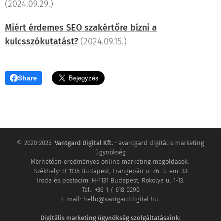
(2024.09.29.)
Miért érdemes SEO szakértőre bízni a
kulcsszókutatást?
(2024.09.15.)
Share
© 2020-2025
'Vantgard Digital Kft. -
avantgard digitális marketing
ügynökség
Mérhetően eredményes online marketing megoldások.
Székhely: H-1135 Budapest, Frangepán u. 76. 3. em. 33
Iroda és postacím: H-1131 Budapest, Rokolya u. 1-13.
Tel.: +36 1 / 618 0290
E-mail:
hello@vantgarddigital.hu
Digitális marketing ügynökség szolgáltatásaink: