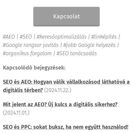
Kapcsolat
#AEO | #SEO | #keresőoptimalizálás | #linképítés |
#Google rangsor javítás | #jobb Google helyezés |
#organikus forgalom | #SEO tanácsadás
Kapcsolódó bejegyzések:
SEO és AEO: Hogyan válik vállalkozásod láthatóvá a
digitális térben?
(2024.11.22.)
Mit jelent az AEO? Új kulcs a digitális sikerhez?
(2024.11.01.)
SEO és PPC: sokat buksz, ha nem együtt használod!