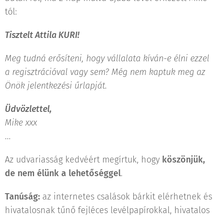
tól:
Tisztelt Attila KURI!
Meg tudná erősíteni, hogy vállalata kíván-e élni ezzel
a regisztrációval vagy sem? Még nem kaptuk meg az
Önök jelentkezési űrlapját.
Üdvözlettel,
Mike xxx
...
Az udvariasság kedvéért megírtuk, hogy
köszönjük,
de nem élünk a lehetőséggel
.
Tanúság:
az internetes csalások bárkit elérhetnek és
hivatalosnak tűnő fejléces levélpapírokkal, hivatalos