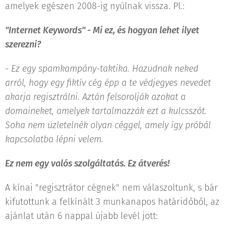
amelyek egészen 2008-ig nyúlnak vissza. Pl.:
"Internet Keywords" - Mi ez, és hogyan lehet ilyet
szerezni?
- Ez egy spamkampány-taktika. Hazudnak neked
arról, hogy egy fiktív cég épp a te védjegyes nevedet
akarja regisztrálni. Aztán felsorolják azokat a
domaineket, amelyek tartalmazzák ezt a kulcsszót.
Soha nem üzletelnék olyan céggel, amely így próbál
kapcsolatba lépni velem.
Ez nem egy valós szolgáltatás. Ez átverés!
A kínai "regisztrátor cégnek" nem válaszoltunk, s bár
kifutottunk a felkínált 3 munkanapos határidőből, az
ajánlat után 6 nappal újabb levél jött: