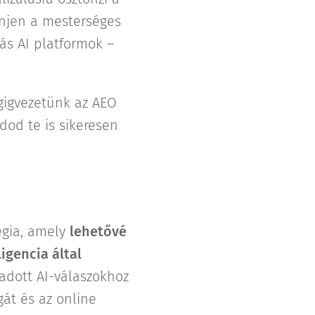
enjen a mesterséges
ás AI platformok –
gigvezetünk az AEO
dod te is sikeresen
égia, amely
lehetővé
igencia által
 adott AI-válaszokhoz
gát és az online