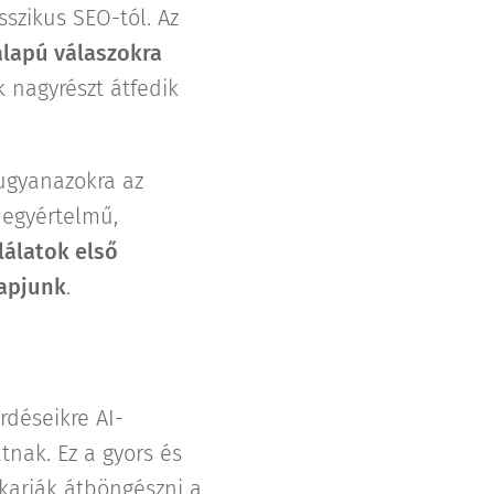
szikus SEO-tól. Az
alapú válaszokra
 nagyrészt átfedik
ugyanazokra az
 egyértelmű,
lálatok első
kapjunk
.
rdéseikre AI-
tnak. Ez a gyors és
karják átböngészni a