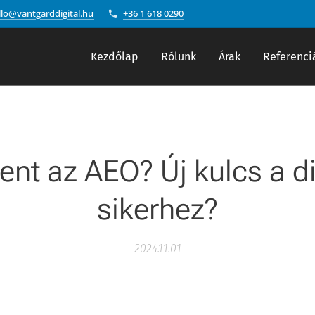
llo@vantgarddigital.hu
+36 1 618 0290
Kezdőlap
Rólunk
Árak
Referenci
lent az AEO? Új kulcs a di
sikerhez?
2024.11.01