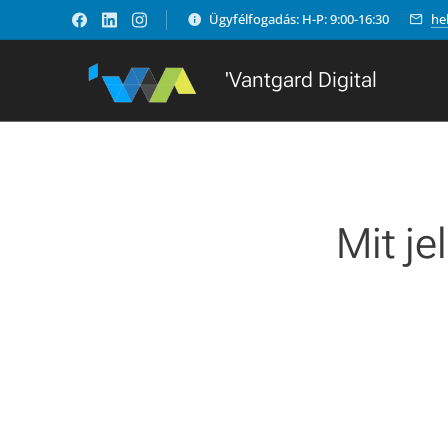
Ügyfélfogadás: H-P: 9:00-16:30
he
'Vantgard Digital
Mit je