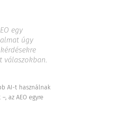
AEO egy
talmat úgy
 kérdésekre
lt válaszokban.
bb AI-t használnak
 –, az AEO egyre