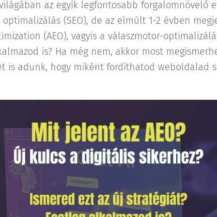
g világában az egyik legfontosabb forgalomnövelő e
optimalizálás (SEO), de az elmúlt 1-2 évben megjel
mization (AEO), vagyis a válaszmotor-optimalizálás
alkalmazod is? Ha még nem, akkor most megismerhe
t is adunk, hogy miként fordíthatod weboldalad si