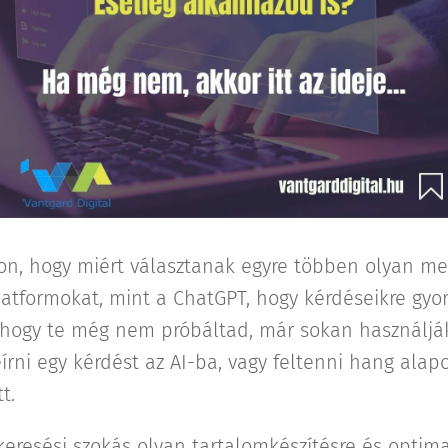
n, hogy miért választanak egyre többen olyan me
latformokat, mint a ChatGPT, hogy kérdéseikre gyor
 hogy te még nem próbáltad, már sokan használják
rni egy kérdést az AI-ba, vagy feltenni hang alapo
t.
 keresési szokás olyan tartalomkészítésre és optima