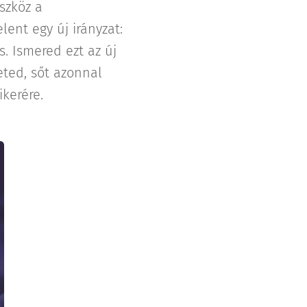
szköz a
ent egy új irányzat:
. Ismered ezt az új
ted, sőt azonnal
kerére.