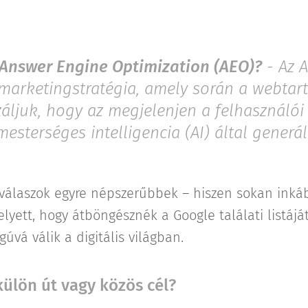
 Answer Engine Optimization (AEO)?
- Az 
s marketingstratégia, amely során a webtar
záljuk, hogy az megjelenjen a felhasználói
mesterséges intelligencia (AI) által generá
ú válaszok egyre népszerűbbek – hiszen sokan inká
lyett, hogy átböngésznék a Google találati listáját
úvá válik a digitális világban.
külön út vagy közös cél?