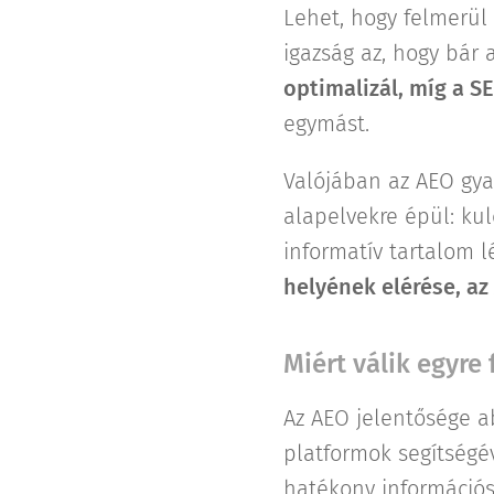
Lehet, hogy felmerül
igazság az, hogy bár
optimalizál, míg a 
egymást.
Valójában az AEO gya
alapelvekre épül: ku
informatív tartalom 
helyének elérése, az
Miért válik egyre
Az AEO jelentősége ab
platformok segítségév
hatékony információs