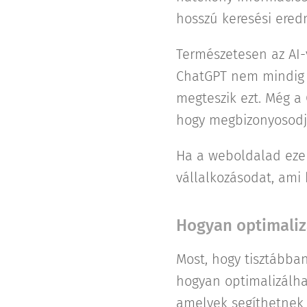
hosszú keresési ered
Természetesen az AI-
ChatGPT nem mindig tü
megteszik ezt. Még a 
hogy megbizonyosodja
Ha a weboldalad ezek 
vállalkozásodat, ami 
Hogyan optimalizá
Most, hogy tisztábba
hogyan optimalizálh
amelyek segíthetnek w