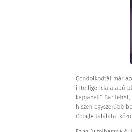
Gondolkodtál már azo
intelligencia alapú p
kapjanak? Bár lehet,
hiszen egyszerűbb beí
Google találatai közöt
Ez az új felhasználói