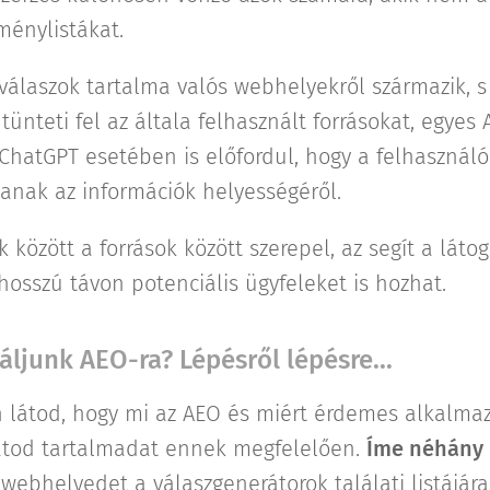
ménylistákat.
válaszok tartalma valós webhelyekről származik, s
nteti fel az általa felhasznált forrásokat, egyes
ChatGPT esetében is előfordul, hogy a felhasználó
nak az információk helyességéről.
között a források között szerepel, az segít a láto
hosszú távon potenciális ügyfeleket is hozhat.
ljunk AEO-ra? Lépésről lépésre...
n látod, hogy mi az AEO és miért érdemes alkalmaz
atod tartalmadat ennek megfelelően.
Íme néhány 
ebhelyedet a válaszgenerátorok találati listájára