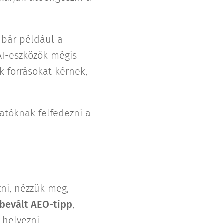
 bár például a
 AI-eszközök mégis
k forrásokat kérnek,
gatóknak felfedezni a
ni, nézzük meg,
bevált AEO-tipp
,
 helyezni.