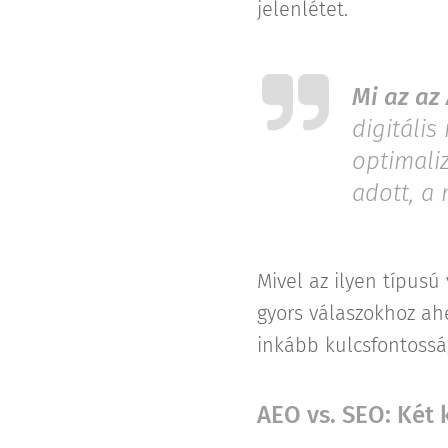
jelenlétet.
Mi az az
digitáli
optimali
adott, a 
Mivel az ilyen típus
gyors válaszokhoz ahe
inkább kulcsfontosság
AEO vs. SEO: Két 