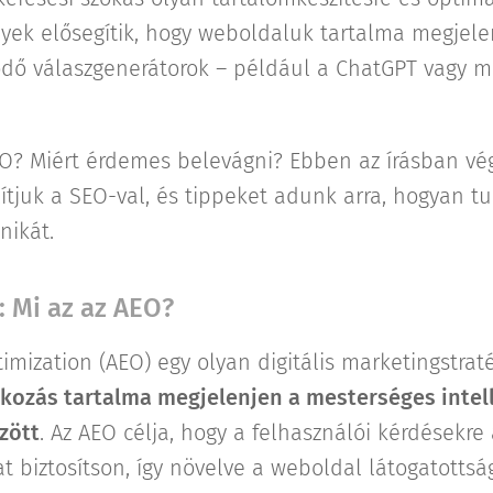
lyek elősegítik, hogy weboldaluk tartalma megjel
ödő válaszgenerátorok – például a ChatGPT vagy m
AEO? Miért érdemes belevágni? Ebben az írásban vé
ítjuk a SEO-val, és tippeket adunk arra, hogyan tu
nikát.
: Mi az az AEO?
imization (AEO) egy olyan digitális marketingstrat
alkozás tartalma megjelenjen a mesterséges intell
zött
. Az AEO célja, hogy a felhasználói kérdésekre
t biztosítson, így növelve a weboldal látogatottsá