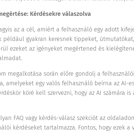
megértése: Kérdésekre válaszolva
agyis az a cél, amiért a felhasználó egy adott kifej
ók például gyakran keresnek tippeket, útmutatókat
erül ezeket az igényeket megértened és kielégítene
talmadat.
lom megalkotása során előre gondolj a felhasználó
a, amelyeket egy valós felhasználó beírna az AI-e
rdéskör köré kell szervezni, hogy az AI számára is 
olyan FAQ vagy kérdés-válasz szekciót az oldalado
nálói kérdéseket tartalmazza. Fontos, hogy ezek a 