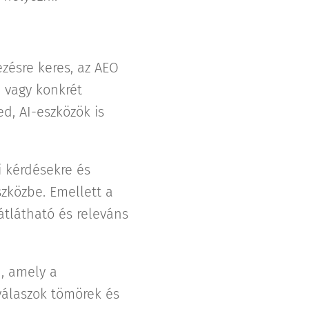
ezésre keres, az AEO
, vagy konkrét
d, AI-eszközök is
i kérdésekre és
szközbe. Emellett a
átlátható és releváns
n, amely a
válaszok tömörek és