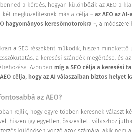
 benned a kérdés, hogyan különbözik az AEO a klas
 a két megközelítésnek más a célja –
az AEO az AI-
SEO hagyományos keresőmotorokra
–, a módszereik
kran a SEO részeként működik, hiszen mindkettő 
lcsszókutatás, a keresési szándék megértése, és az
létrehozása. Azonban
míg a SEO célja a keresési ta
 AEO célja, hogy az AI válaszaiban biztos helyet 
 fontosabbá az AEO?
ban rejlik, hogy egyre többen keresnek választ ké
el, hiszen így egyetlen, összesített válaszhoz jutha
zerzés különösen vonzó azok számára, akik nem a