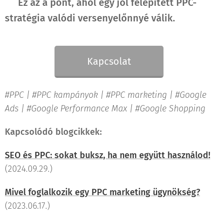
Ez az a pont, ahol egy jól felépített PPC-
👉
stratégia valódi versenyelőnnyé válik.
Kapcsolat
#PPC | #PPC kampányok | #PPC marketing | #Google
Ads | #Google Performance Max | #Google Shopping
Kapcsolódó blogcikkek:
SEO és PPC: sokat buksz, ha nem együtt használod!
(2024.09.29.)
Mivel foglalkozik egy PPC marketing ügynökség?
(2023.06.17.)