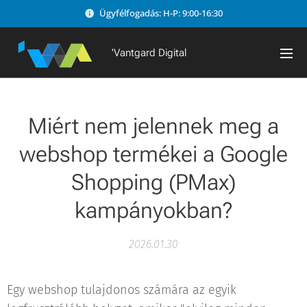
Ügyfélfogadás: H-P: 9:00-16:30
'Vantgard Digital
Miért nem jelennek meg a
webshop termékei a Google
Shopping (PMax)
kampányokban?
2026.01.30
Egy webshop tulajdonos számára az egyik