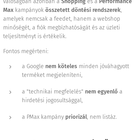
valóságban azonban a
Shopping
és a
Performance
Max
kampányok
összetett döntési rendszerek
,
amelyek nemcsak a feedet, hanem a webshop
minőségét, a fiók megbízhatóságát és az üzleti
teljesítményt is értékelik.
Fontos megérteni:
a Google
nem köteles
minden jóváhagyott
terméket megjeleníteni,
a "technikai megfelelés"
nem egyenlő
a
hirdetési jogosultsággal,
a PMax kampány
priorizál
, nem listáz.