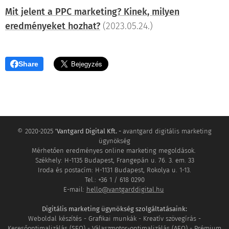
Mit jelent a PPC marketing? Kinek, milyen
eredményeket hozhat?
(2023.05.24.)
Share
© 2020-2025
'Vantgard Digital Kft. -
avantgard digitális marketing
ügynökség
Mérhetően eredményes online marketing megoldások.
Székhely: H-1135 Budapest, Frangepán u. 76. 3. em. 33
Iroda és postacím: H-1131 Budapest, Rokolya u. 1-13.
Tel.: +36 1 / 618 0290
E-mail:
hello@vantgarddigital.hu
Digitális marketing ügynökség szolgáltatásaink:
Weboldal készítés - Grafikai munkák - Kreatív szövegírás -
Keresőoptimalizálás (SEO) - Válaszmotor-optimalizálás (AEO) - Prémium