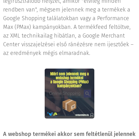
legfrusztrálóbb helyzet, amikor "elvileg minden
rendben van", mégsem jelennek meg a termékek a
Google Shopping találatokban vagy a Performance
Max (PMax) kampányokban. A termékfeed feltöltve,
az XML technikailag hibátlan, a Google Merchant
Center visszajelzései első ránézésre nem ijesztőek –
az eredmények mégis elmaradnak.
A webshop termékei akkor sem feltétlenül jelennek