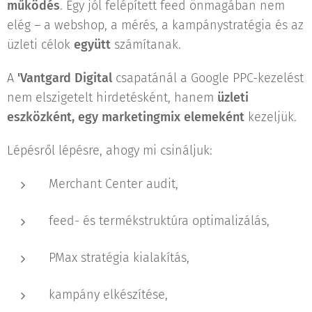
működés
. Egy jól felépített feed önmagában nem
elég – a webshop, a mérés, a kampánystratégia és az
üzleti célok
együtt
számítanak.
A
'
Vantgard Digital
csapatánál a Google PPC-kezelést
nem elszigetelt hirdetésként, hanem
üzleti
eszközként, egy marketingmix elemeként
kezeljük.
Lépésről lépésre, ahogy mi csináljuk:
Merchant Center audit,
feed- és termékstruktúra optimalizálás,
PMax stratégia kialakítás,
kampány elkészítése,