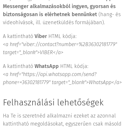
Messenger alkalmazásokból ingyen, gyorsan és
biztonságosan is elérhetnek bennünket
(hang- és
videohívások, ill. üzenetküldés formájában).
A kattintható
Viber
HTML kódja:
<a href="viber://contact?number=%2B36302181779"
target="_blank">VIBER</a>
A kattintható
WhatsApp
HTML kódja:
<a href="https://api.whatsapp.com/send?
phone=+36302181779" target="_blank">WhatsApp</a>
Felhasználási lehetőségek
Ha Te is szeretnéd alkalmazni ezeket az azonnal
kattintható megoldásokat, egyszerűen csak másold