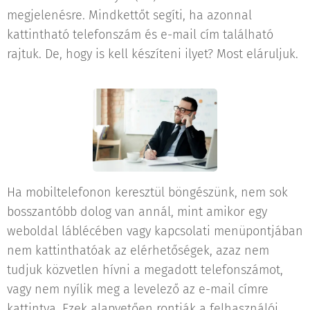
megjelenésre. Mindkettőt segíti, ha azonnal
kattintható telefonszám és e-mail cím található
rajtuk. De, hogy is kell készíteni ilyet? Most eláruljuk.
Ha mobiltelefonon keresztül böngészünk, nem sok
bosszantóbb dolog van annál, mint amikor egy
weboldal láblécében vagy kapcsolati menüpontjában
nem kattinthatóak az elérhetőségek, azaz nem
tudjuk közvetlen hívni a megadott telefonszámot,
vagy nem nyílik meg a levelező az e-mail címre
kattintva. Ezek alapvetően rontják a felhasználói