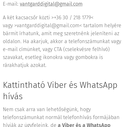
E-mail:
vantgarddigital@gmail.com
A két kacsacsőr közti >+36 30 / 218 1779<
vagy >vantgarddigital@gmail.com< tartalom helyére
bármit írhatunk, amit meg szeretnénk jeleníteni az
oldalon. Ha akarjuk, akkor a telefonszámunkat vagy
e-mail címünket, vagy CTA (cselekvésre felhívó)
szavakat, esetleg ikonokra vagy gombokra is
rárakhatjuk azokat.
Kattintható Viber és WhatsApp
hívás
Nem csak arra van lehetőségünk, hogy
telefonszámunkat normál telefonhívás formájában
hívják az ügyfeleink, de
a Viber és a WhatsApp