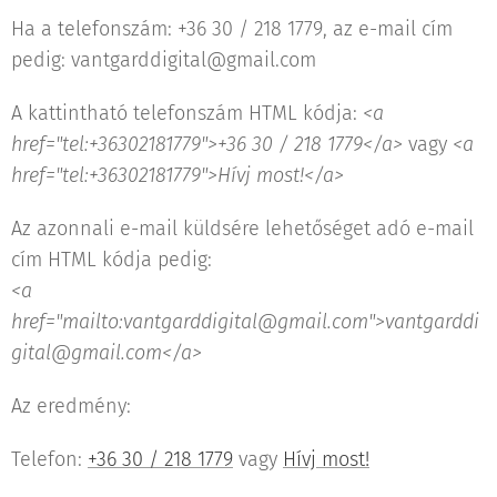
Ha a telefonszám: +36 30 / 218 1779, az e-mail cím
pedig: vantgarddigital@gmail.com
A kattintható telefonszám HTML kódja:
<a
href="tel:+36302181779">+36 30 / 218 1779</a>
vagy
<a
href="tel:+36302181779">Hívj most!</a>
Az azonnali e-mail küldsére lehetőséget adó e-mail
cím HTML kódja pedig:
<a
href="mailto:vantgarddigital@gmail.com">vantgarddi
gital@gmail.com</a>
Az eredmény:
Telefon:
+36 30 / 218 1779
vagy
Hívj most!