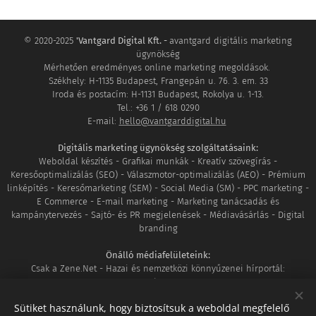
© 2020-2025
'Vantgard Digital Kft. -
avantgard digitális marketing
ügynökség
Mérhetően eredményes online marketing megoldások.
Székhely: H-1135 Budapest, Frangepán u. 76. 3. em. 33
Iroda és postacím: H-1131 Budapest, Rokolya u. 1-13.
Tel.: +36 1 / 618 0290
E-mail:
hello@vantgarddigital.hu
Digitális marketing ügynökség szolgáltatásaink:
Weboldal készítés - Grafikai munkák - Kreatív szövegírás -
Keresőoptimalizálás (SEO) - Válaszmotor-optimalizálás (AEO) - Prémium
linképítés - Keresőmarketing (SEM) - Social Media (SM) - PPC marketing -
E Commerce - E-mail marketing - Marketing tanácsadás és
kampánytervezés - Sajtó- és PR megjelenések - Médiavásárlás - Digital
branding
Önálló médiafelületeink:
Csak a Zene.Net - Hazai és nemzetközi könnyűzenei hírportál:
www.csakazene.net
MozaikVilág - Ahol világunk minden apró részlete összeér:
Sütiket használunk, hogy biztosítsuk a weboldal megfelelő
www.mozaikvilag.hu