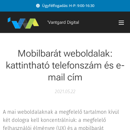
Ügyfélfogadás: H-P: 9:00-16:30
'Vantgard Digital
Mobilbarát weboldalak:
kattintható telefonszám és e-
mail cím
2021.05.22
A mai weboldalaknak a megfelelő tartalmon kívül
két dologra kell koncentrálniuk: a megfelelő
felhasználói élményre (UX) és a mobilbarát