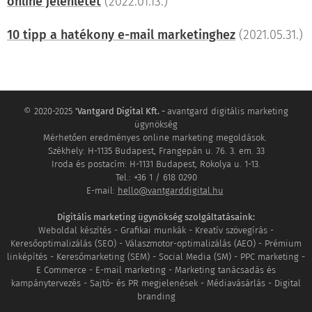
online jelenlétét
(2022.01.13.)
10 tipp a hatékony e-mail marketinghez
(2021.05.31.)
© 2020-2025
'Vantgard Digital Kft. -
avantgard digitális marketing
ügynökség
Mérhetően eredményes online marketing megoldások.
Székhely: H-1135 Budapest, Frangepán u. 76. 3. em. 33
Iroda és postacím: H-1131 Budapest, Rokolya u. 1-13.
Tel.: +36 1 / 618 0290
E-mail:
hello@vantgarddigital.hu
Digitális marketing ügynökség szolgáltatásaink:
Weboldal készítés - Grafikai munkák - Kreatív szövegírás -
Keresőoptimalizálás (SEO) - Válaszmotor-optimalizálás (AEO) - Prémium
linképítés - Keresőmarketing (SEM) - Social Media (SM) - PPC marketing -
E Commerce - E-mail marketing - Marketing tanácsadás és
kampánytervezés - Sajtó- és PR megjelenések - Médiavásárlás - Digital
branding