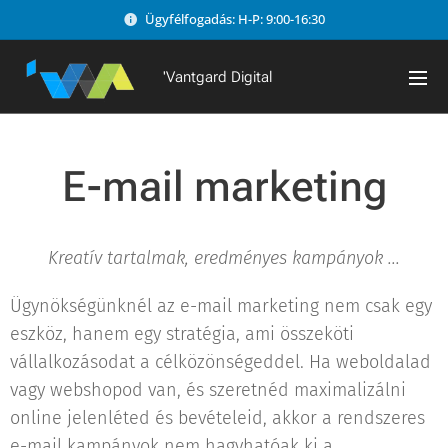
Ügyfélfogadás: H-P: 9:00-16:30
'Vantgard Digital
E-mail marketing
Kreatív tartalmak, eredményes kampányok ...
Ügynökségünknél az e-mail marketing nem csak egy
eszköz, hanem egy stratégia, ami összeköti
vállalkozásodat a célközönségeddel. Ha weboldalad
vagy webshopod van, és szeretnéd maximalizálni
online jelenléted és bevételeid, akkor a rendszeres
e-mail kampányok nem hagyhatóak ki a