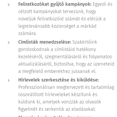
Feliratkozókat gyűjtő kampányok:
Egyedi és
célzott kampányokat tervezünk, hogy
növeljük feliratkozóid számát és elérjük a
legrelevánsabb közönséget a márkád
számára.
Címlisták menedzselése:
Szakértőink
gondoskodnak a címlistáid hatékony
kezeléséről, szegmentálásáról és folyamatos
aktualizálásáról, biztosítva, hogy az üzeneteid
a megfelelő emberekhez jussanak el.
Hírlevelek szerkesztése és kiküldése:
Professzionálisan megtervezett és tartalmilag
összeállított hírleveleket készítünk és
küldünk ki, amelyek vonzzák az olvasók
figyelmét és serkentik az eladásokat.