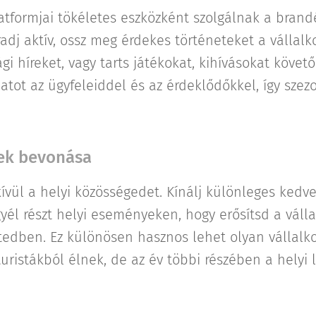
atformjai tökéletes eszközként szolgálnak a brandé
dj aktív, ossz meg érdekes történeteket a vállalkoz
ági híreket, vagy tarts játékokat, kihívásokat követ
latot az ügyfeleiddel és az érdeklődőkkel, így sze
gek bevonása
ívül a helyi közösségedet. Kínálj különleges kedv
yél részt helyi eseményeken, hogy erősítsd a váll
tedben. Ez különösen hasznos lehet olyan vállalk
ristákból élnek, de az év többi részében a helyi 