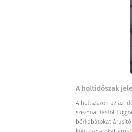
A holtidőszak je
A holtszezon az az id
szezonalitástól függő
bőrkabátokat árusító 
kőburkolatokat áruló 