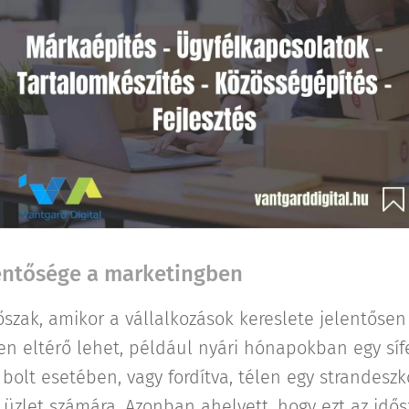
lentősége a marketingben
őszak, amikor a vállalkozások kereslete jelentősen 
en eltérő lehet, például nyári hónapokban egy síf
bolt esetében, vagy fordítva, télen egy strandeszk
üzlet számára. Azonban ahelyett, hogy ezt az idős