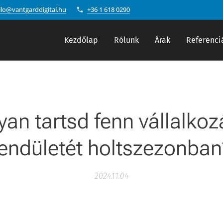
llo@vantgarddigital.hu
+36 1 618 0290
Kezdőlap
Rólunk
Árak
Referenci
an tartsd fenn vállalko
lendületét holtszezonban
2024.11.04