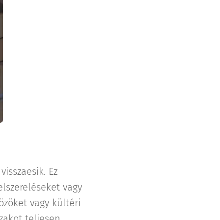
visszaesik. Ez
elszereléseket vagy
özöket vagy kültéri
zakot teljesen