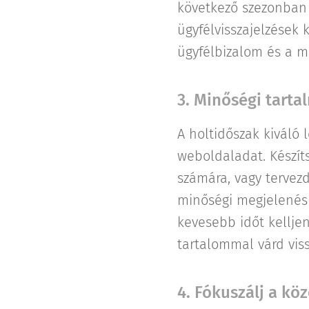
következő szezonban v
ügyfélvisszajelzések
ügyfélbizalom és a 
3. Minőségi tarta
A holtidőszak kiváló l
weboldaladat. Készít
számára, vagy tervez
minőségi megjelenés 
kevesebb időt kelljen
tartalommal várd viss
4. Fókuszálj a kö