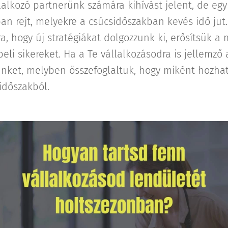
lalkozó partnerünk számára kihívást jelent, de eg
an rejt, melyekre a csúcsidőszakban kevés idő jut.
a, hogy új stratégiákat dolgozzunk ki, erősítsük a 
li sikereket. Ha a Te vállalkozásodra is jellemző 
ünket, melyben összefoglaltuk, hogy miként hozhat
időszakból.