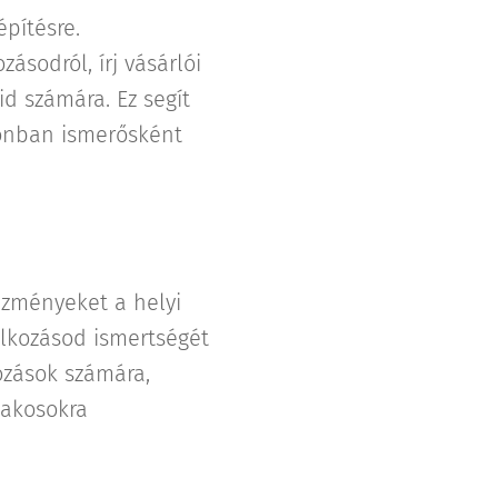
pítésre.
ásodról, írj vásárlói
őid számára. Ez segít
zonban ismerősként
ezményeket a helyi
alkozásod ismertségét
ozások számára,
lakosokra