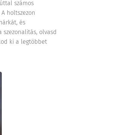
yúttal számos
 A holtszezon
márkát, és
a szezonalitás, olvasd
od ki a legtöbbet