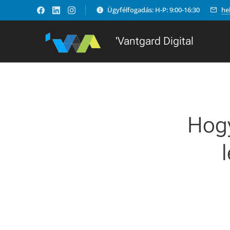
Ügyfélfogadás: H-P: 9:00-16:30
he
'Vantgard Digital
Hogy