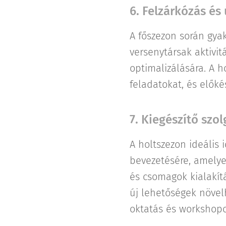
6. Felzárkózás és 
A főszezon során gya
versenytársak aktivit
optimalizálására. A h
feladatokat, és előké
7. Kiegészítő szol
A holtszezon ideális 
bevezetésére, amelyek
és csomagok kialakítá
új lehetőségek növelh
oktatás és workshopo