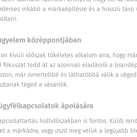
érdemes inkább a márkaépítésre és a hosszú távú 
sítani.
 figyelem középpontjában
non kívüli időszak tökéletes alkalom arra, hogy má
fókuszát tedd át az azonnali eladásról a brandépít
zezon, már ismertebbé és láthatóbbá válik a céged
sztanak téged a vásárlók.
 ügyfélkapcsolatok ápolására
apcsolattartás holtidőszakban is fontos. Küldj rend
et a márkádra, vagy oszd meg velük a legújabb bl