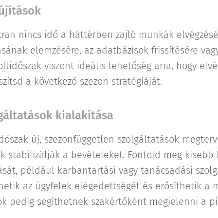
újítások
kran nincs idő a háttérben zajló munkák elvégzésé
ásának elemzésére, az adatbázisok frissítésére va
oltidőszak viszont ideális lehetőség arra, hogy elv
szítsd a következő szezon stratégiáját.
gáltatások kialakítása
időszak új, szezonfüggetlen szolgáltatások megter
 stabilizálják a bevételeket. Fontold meg kisebb 
sát, például karbantartási vagy tanácsadási szolg
etik az ügyfelek elégedettségét és erősíthetik a m
k pedig segíthetnek szakértőként megjelenni a pi