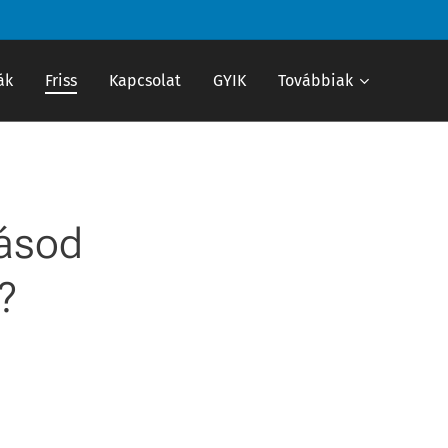
ák
Friss
Kapcsolat
GYIK
Továbbiak
zásod
?