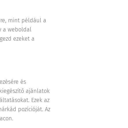
re, mint például a
gy a weboldal
égezd ezeket a
vezésére és
kiegészítő ajánlatok
áltatásokat. Ezek az
árkád pozícióját. Az
acon.