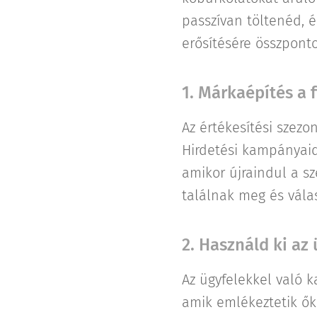
passzívan töltenéd, 
erősítésére összponto
1. Márkaépítés a
Az értékesítési szezo
Hirdetési kampányaid 
amikor újraindul a s
találnak meg és vála
2. Használd ki az
Az ügyfelekkel való k
amik emlékeztetik ők