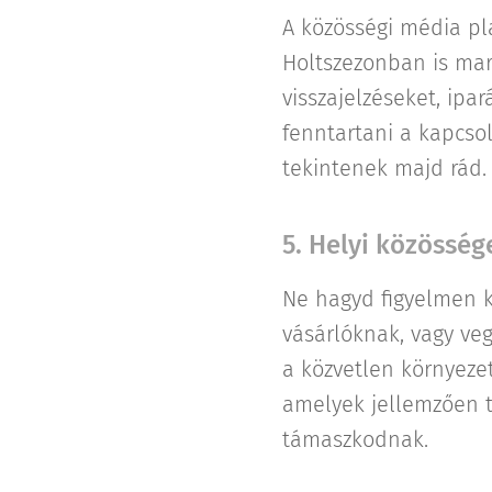
A közösségi média pl
Holtszezonban is mara
visszajelzéseket, ipar
fenntartani a kapcso
tekintenek majd rád.
5. Helyi közössé
Ne hagyd figyelmen k
vásárlóknak, vagy veg
a közvetlen környeze
amelyek jellemzően tu
támaszkodnak.