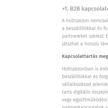
+1. B2B kapcsolat
A holtszezon nemcsak
a beszállítókkal és f
partnereket szerezz. 
játszhat a hosszú táv
Kapcsolattartás meg
Holtszezonban is érd
beszállítókkal és for
vállalkozásod jelenle
tarts digitális össze
vagy együttműködési 
partnerkapcsolatok s