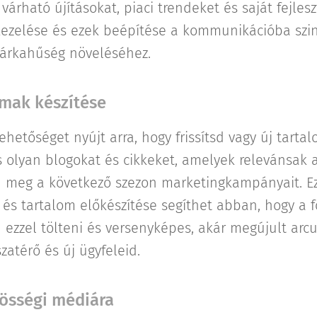
árható újításokat, piaci trendeket és saját fejlesz
 kezelése és ezek beépítése a kommunikációba szin
márkahűség növeléséhez.
lmak készítése
ehetőséget nyújt arra, hogy frissítsd vagy új tarta
s olyan blogokat és cikkeket, amelyek relevánsak
d meg a következő szezon marketingkampányait. Ez
és tartalom előkészítése segíthet abban, hogy a 
 ezzel tölteni és versenyképes, akár megújult arcu
zatérő és új ügyfeleid.
zösségi médiára