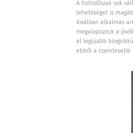
A holtidőszak sok vál
lehetőséget is magáb
kiválóan alkalmas arr
megalapozzuk a jövőbe
el legújabb blogcikk
ebből a csendesebb 