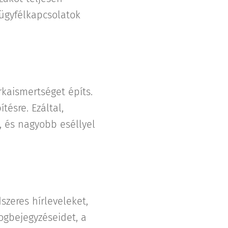
ügyfélkapcsolatok
rkaismertséget építs.
ésre. Ezáltal,
, és nagyobb eséllyel
szeres hírleveleket,
ogbejegyzéseidet, a