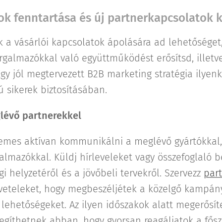
ok fenntartása és új partnerkapcsolatok k
 a vásárlói kapcsolatok ápolására ad lehetőséget,
orgalmazókkal való együttműködést erősítsd, illetve
Egy jól megtervezett B2B marketing stratégia ilyenk
ú sikerek biztosításában.
lévő partnerekkel
emes aktívan kommunikálni a meglévő gyártókkal
galmazókkal. Küldj hírleveleket vagy összefoglaló 
gi helyzetéről és a jövőbeli tervekről. Szervezz
part
jöveteleket, hogy megbeszéljétek a közelgő kampány
lehetőségeket. Az ilyen időszakok alatt megerősít
egíthetnek abban, hogy gyorsan reagáljatok a fősze