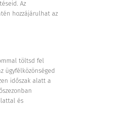
téseid. Az
tén hozzájárulhat az
lommal töltsd fel
 az ügyfélközönséged
en időszak alatt a
főszezonban
lattal és