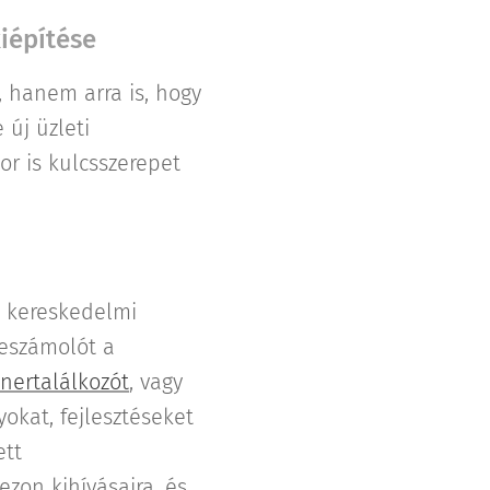
iépítése
 hanem arra is, hogy
 új üzleti
or is kulcsszerepet
, kereskedelmi
beszámolót a
nertalálkozót
, vagy
okat, fejlesztéseket
ett
zon kihívásaira, és