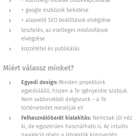
+ közösségi oldalak összekapcsolása
+ google eszközök bekötése
+ alapvető SEO beállítások elvégzése
tesztelés, az esetleges módosítások
elvégzése
közzététel és publikálás
Miért válassz minket?
Egyedi design:
Minden projektünk
egyedülálló, hiszen a Te igényeidre szabjuk.
Nem sablonokból dolgozunk – a Te
történetedet meséljük el!
Felhasználóbarát kialakítás:
Nemcsak jól néz
ki, de egyszerűen használható is. Az intuitív
navigáció révén a látogatók könnyedén