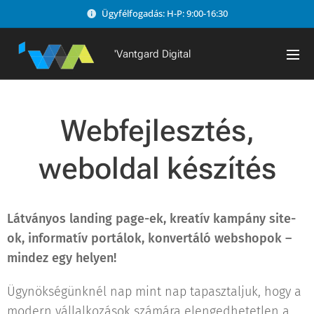
Ügyfélfogadás: H-P: 9:00-16:30
'Vantgard Digital
Webfejlesztés,
weboldal készítés
Látványos landing page-ek, kreatív kampány site-
ok, informatív portálok, konvertáló webshopok –
mindez egy helyen!
Ügynökségünknél nap mint nap tapasztaljuk, hogy a
modern vállalkozások számára elengedhetetlen a