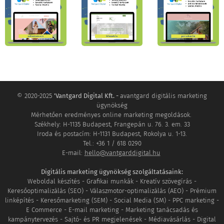
© 2020-2025
'Vantgard Digital Kft. -
avantgard digitális marketing
ügynökség
Mérhetően eredményes online marketing megoldások.
Székhely: H-1135 Budapest, Frangepán u. 76. 3. em. 33
Iroda és postacím: H-1131 Budapest, Rokolya u. 1-13.
Tel.: +36 1 / 618 0290
E-mail:
hello@vantgarddigital.hu
Digitális marketing ügynökség szolgáltatásaink:
Weboldal készítés - Grafikai munkák - Kreatív szövegírás -
Keresőoptimalizálás (SEO) - Válaszmotor-optimalizálás (AEO) - Prémium
linképítés - Keresőmarketing (SEM) - Social Media (SM) - PPC marketing -
E Commerce - E-mail marketing - Marketing tanácsadás és
kampánytervezés - Sajtó- és PR megjelenések - Médiavásárlás - Digital