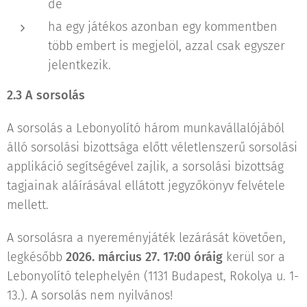
de
ha egy játékos azonban egy kommentben
több embert is megjelöl, azzal csak egyszer
jelentkezik.
2.3 A sorsolás
A sorsolás a Lebonyolító három munkavállalójából
álló sorsolási bizottsága előtt véletlenszerű sorsolási
applikáció segítségével zajlik, a sorsolási bizottság
tagjainak aláírásával ellátott jegyzőkönyv felvétele
mellett.
A sorsolásra a nyereményjáték lezárását követően,
legkésőbb
2026. március 27. 17:00 óráig
kerül sor a
Lebonyolító telephelyén (1131 Budapest, Rokolya u. 1-
13.). A sorsolás nem nyilvános!