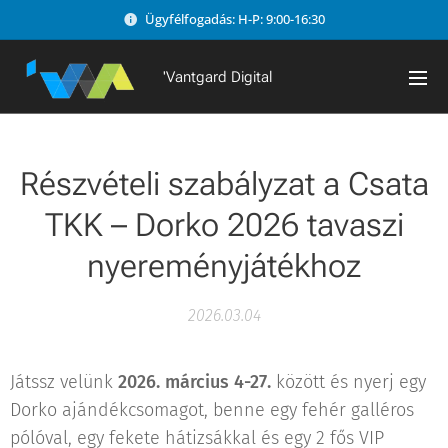
Ügyfélfogadás: H-P: 9:00-16:30
'Vantgard Digital
Részvételi szabályzat a Csata
TKK – Dorko 2026 tavaszi
nyereményjátékhoz
2026.03.04
Játssz velünk
2026. március 4-27.
között és nyerj egy
Dorko ajándékcsomagot, benne egy fehér galléros
pólóval, egy fekete hátizsákkal és egy 2 fős VIP