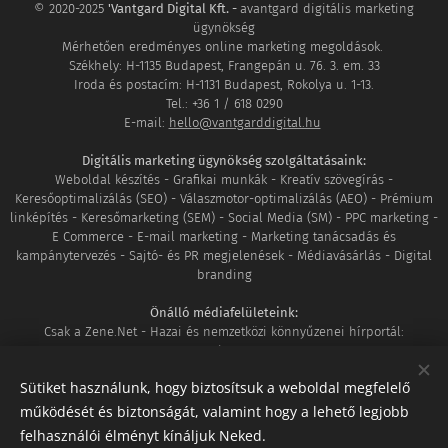
© 2020-2025
'Vantgard Digital Kft. -
avantgard digitális marketing
ügynökség
Mérhetően eredményes online marketing megoldások.
Székhely: H-1135 Budapest, Frangepán u. 76. 3. em. 33
Iroda és postacím: H-1131 Budapest, Rokolya u. 1-13.
Tel.: +36 1 / 618 0290
E-mail:
hello@vantgarddigital.hu
Digitális marketing ügynökség szolgáltatásaink:
Weboldal készítés - Grafikai munkák - Kreatív szövegírás -
Keresőoptimalizálás (SEO) - Válaszmotor-optimalizálás (AEO) - Prémium
linképítés - Keresőmarketing (SEM) - Social Media (SM) - PPC marketing -
E Commerce - E-mail marketing - Marketing tanácsadás és
kampánytervezés - Sajtó- és PR megjelenések - Médiavásárlás - Digital
branding
Önálló médiafelületeink:
Csak a Zene.Net - Hazai és nemzetközi könnyűzenei hírportál:
www.csakazene.net
MozaikVilág - Ahol világunk minden apró részlete összeér:
Sütiket használunk, hogy biztosítsuk a weboldal megfelelő
www.mozaikvilag.hu
működését és biztonságát, valamint hogy a lehető legjobb
Tagságaink:
felhasználói élményt kínáljuk Neked.
Google Partner
|
DAN Member
|
Shoprenter szakértő
|
UNAS szakértő
|