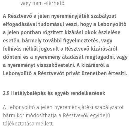
vagy nem elérhető.
A Résztvevő a jelen nyereményjáték szabályzat
elfogadásával tudomásul veszi, hogy a Lebonyolító
a jelen pontban rögzített kizárási okok észlelése
esetén, bármely további figyelmeztetés, vagy
felhívás nélkül jogosult a Résztvevő kizárásáról
dönteni és a nyeremény átadását megtagadni, vagy
a nyereményt visszakövetelni. A kizárásról a
Lebonyolító a Résztvevőt privát üzenetben értesíti.
2.9 Hatálybalépés és egyéb rendelkezések
A Lebonyolító a jelen nyereményjátéki szabályzatot
bármikor módosíthatja a Résztvevők egyidejű
tájékoztatása mellett.