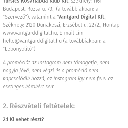
Tursics Kosárlabda Klub Kft.
székhely: 1161
Budapest, Rózsa u. 73., (a továbbiakban: a
"Szervező"), valamint a
'Vantgard Digital Kft.
,
Székhely: 2120 Dunakeszi, Erzsébet u. 22/2., Honlap:
www.vantgarddigital.hu, E-mail cím:
hello@vantgarddigital.hu (a továbbiakban: a
"Lebonyolító").
A promóciót az Instagram nem támogatja, nem
hagyja jóvá, nem végzi és a promóció nem
kapcsolódik hozzá, az Instagram így nem felel az
esetleges károkért sem
.
2. Részvételi feltételek:
2.1 Ki vehet részt?