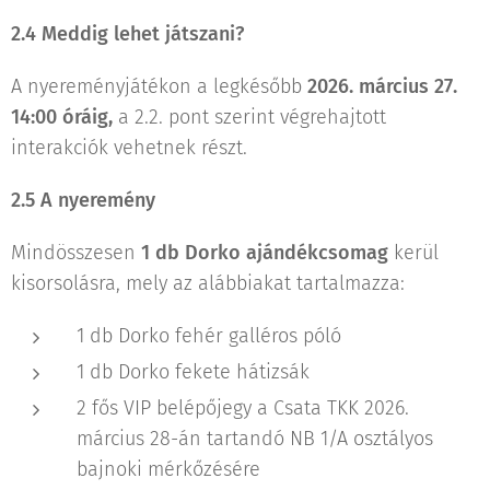
2.4 Meddig lehet játszani?
A nyereményjátékon a legkésőbb
2026. március 27.
14:00 óráig,
a 2.2. pont szerint végrehajtott
interakciók vehetnek részt.
2.5 A nyeremény
Mindösszesen
1 db Dorko ajándékcsomag
kerül
kisorsolásra, mely az alábbiakat tartalmazza:
1 db Dorko fehér galléros póló
1 db Dorko fekete hátizsák
2 fős VIP belépőjegy a Csata TKK 2026.
március 28-án tartandó NB 1/A osztályos
bajnoki mérkőzésére