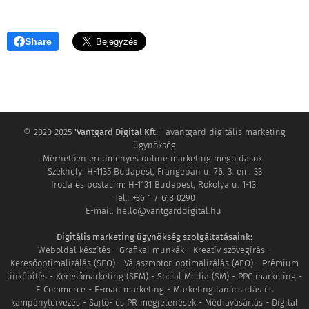
Share
© 2020-2025
'Vantgard Digital Kft. -
avantgard digitális marketing
ügynökség
Mérhetően eredményes online marketing megoldások.
Székhely: H-1135 Budapest, Frangepán u. 76. 3. em. 33
Iroda és postacím: H-1131 Budapest, Rokolya u. 1-13.
Tel.: +36 1 / 618 0290
E-mail:
hello@vantgarddigital.hu
Digitális marketing ügynökség szolgáltatásaink:
Weboldal készítés - Grafikai munkák - Kreatív szövegírás -
Keresőoptimalizálás (SEO) - Válaszmotor-optimalizálás (AEO) - Prémium
linképítés - Keresőmarketing (SEM) - Social Media (SM) - PPC marketing -
E Commerce - E-mail marketing - Marketing tanácsadás és
kampánytervezés - Sajtó- és PR megjelenések - Médiavásárlás - Digital