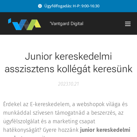
Ügyfélfogadás: H-P: 9:00-16:30
'Vantgard Digital
Junior kereskedelmi
asszisztens kollégát keresünk
2023.10.21
Érdekel az E-kereskedelem, a webshopok világa és
munkáddal szívesen támogatnád a beszerzés, az
ügyfélszolgálat és a marketing csapat
hatékonyságát? Gyere hozzánk
junior kereskedelmi