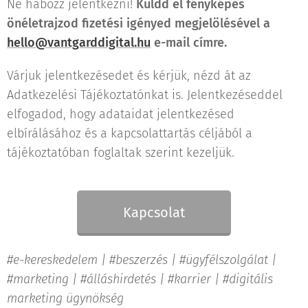
Ne habozz jelentkezni!
Küldd el fényképes
önéletrajzod fizetési igényed megjelölésével a
hello@vantgarddigital.hu
e-mail címre.
Várjuk jelentkezésedet és kérjük, nézd át az
Adatkezelési Tájékoztatónkat is. Jelentkezéseddel
elfogadod, hogy adataidat jelentkezésed
elbírálásához és a kapcsolattartás céljából a
tájékoztatóban foglaltak szerint kezeljük.
Kapcsolat
#e-kereskedelem | #beszerzés | #ügyfélszolgálat |
#marketing | #álláshirdetés | #karrier | #digitális
marketing ügynökség