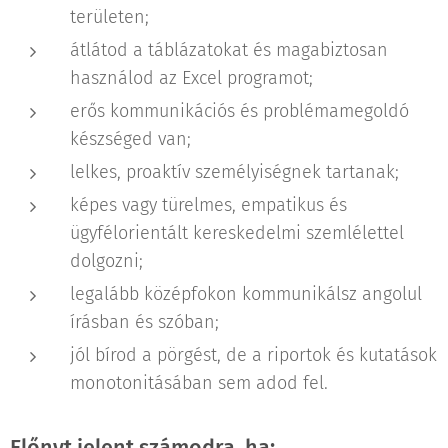
területen;
átlátod a táblázatokat és magabiztosan
használod az Excel programot;
erős kommunikációs és problémamegoldó
készséged van;
lelkes, proaktív személyiségnek tartanak;
képes vagy türelmes, empatikus és
ügyfélorientált kereskedelmi szemlélettel
dolgozni;
legalább középfokon kommunikálsz angolul
írásban és szóban;
jól bírod a pörgést, de a riportok és kutatások
monotonitásában sem adod fel.
Előnyt jelent számodra, ha: