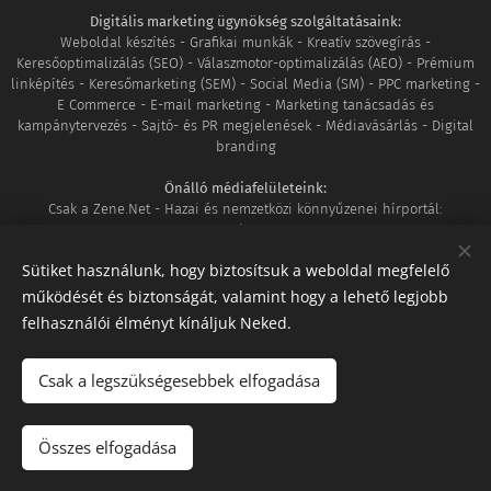
Digitális marketing ügynökség szolgáltatásaink:
Weboldal készítés - Grafikai munkák - Kreatív szövegírás -
Keresőoptimalizálás (SEO) - Válaszmotor-optimalizálás (AEO) - Prémium
linképítés - Keresőmarketing (SEM) - Social Media (SM) - PPC marketing -
E Commerce - E-mail marketing - Marketing tanácsadás és
kampánytervezés - Sajtó- és PR megjelenések - Médiavásárlás - Digital
branding
Önálló médiafelületeink:
Csak a Zene.Net - Hazai és nemzetközi könnyűzenei hírportál:
www.csakazene.net
MozaikVilág - Ahol világunk minden apró részlete összeér:
Sütiket használunk, hogy biztosítsuk a weboldal megfelelő
www.mozaikvilag.hu
működését és biztonságát, valamint hogy a lehető legjobb
Tagságaink:
felhasználói élményt kínáljuk Neked.
Google Partner
|
DAN Member
|
Shoprenter szakértő
|
UNAS szakértő
|
Megbízható WhitePress SEO ügynökség
Csak a legszükségesebbek elfogadása
Adatkezelési szabályzat
|
GYIK
|
Kapcsolat
|
Facebook
|
Instagram
|
LinkedIn
Összes elfogadása
Iratkozz fel hírlevelünkre itt:
Hírlevél
Sütik