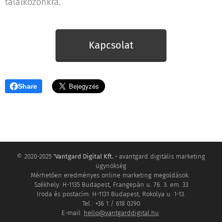
találkozónkra.
Kapcsolat
Share
© 2020-2025
'Vantgard Digital Kft. -
avantgard digitális marketing
ügynökség
Mérhetően eredményes online marketing megoldások.
Székhely: H-1135 Budapest, Frangepán u. 76. 3. em. 33
Iroda és postacím: H-1131 Budapest, Rokolya u. 1-13.
Tel.: +36 1 / 618 0290
E-mail:
hello@vantgarddigital.hu