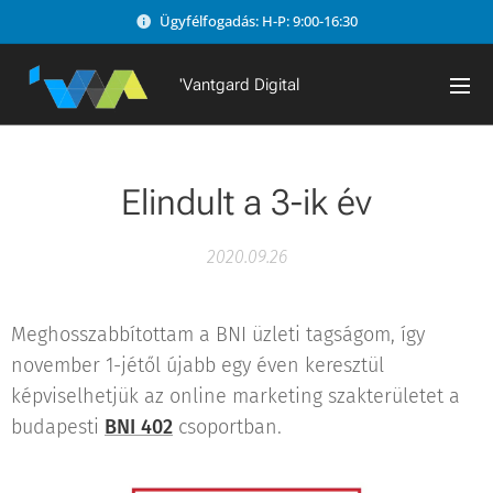
Ügyfélfogadás: H-P: 9:00-16:30
'Vantgard Digital
Elindult a 3-ik év
2020.09.26
Meghosszabbítottam a BNI üzleti tagságom, így
november 1-jétől újabb egy éven keresztül
képviselhetjük az online marketing szakterületet a
budapesti
BNI 402
csoportban.