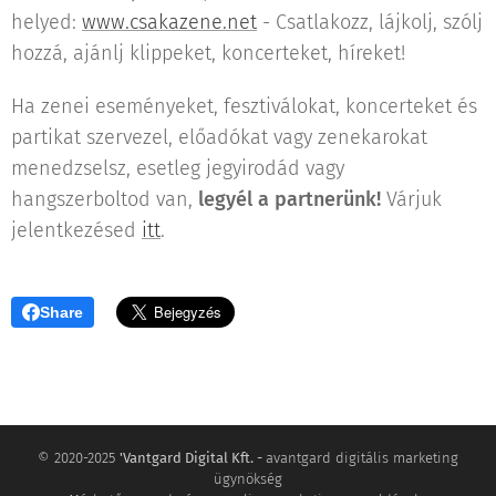
helyed:
www.csakazene.net
- Csatlakozz, lájkolj, szólj
hozzá, ajánlj klippeket, koncerteket, híreket!
Ha zenei eseményeket, fesztiválokat, koncerteket és
partikat szervezel, előadókat vagy zenekarokat
menedzselsz, esetleg jegyirodád vagy
hangszerboltod van,
legyél a partnerünk!
Várjuk
jelentkezésed
itt
.
Share
© 2020-2025
'Vantgard Digital Kft. -
avantgard digitális marketing
ügynökség