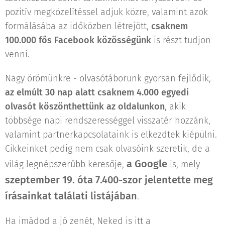
pozitív megközelítéssel adjuk közre, valamint azok
formálásába az időközben létrejött,
csaknem
100.000 fős Facebook közösségünk
is részt tudjon
venni.
Nagy örömünkre - olvasótáborunk gyorsan fejlődik,
az elmúlt 30 nap alatt csaknem 4.000 egyedi
olvasót köszönthettünk az oldalunkon
, akik
többsége napi rendszerességgel visszatér hozzánk,
valamint partnerkapcsolataink is elkezdtek kiépülni.
Cikkeinket pedig nem csak olvasóink szeretik, de a
a Google
világ legnépszerűbb keresője,
is, mely
szeptember 19. óta 7.400-szor jelentette meg
írásainkat találati listájában
.
Ha imádod a jó zenét, Neked is itt a