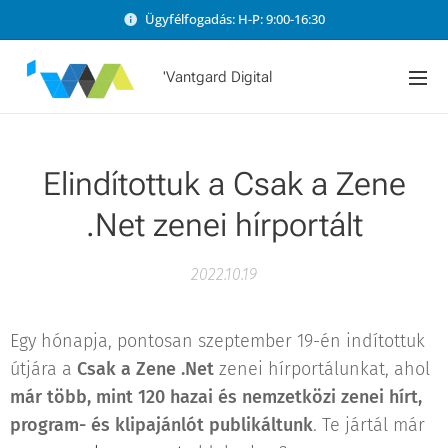
Ügyfélfogadás: H-P: 9:00-16:30
'Vantgard Digital
Elindítottuk a Csak a Zene
.Net zenei hírportált
2022.10.19
Egy hónapja, pontosan szeptember 19-én indítottuk
útjára a
Csak a Zene .Net
zenei hírportálunkat, ahol
már több, mint 120 hazai és nemzetközi zenei hírt,
program- és klipajánlót publikáltunk
. Te jártál már