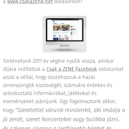
a
www.csakazene.net
oldalunkon?
Történetünk 2011 év végére nyúlik vissza, amikor
útjára indítottuk a
Csak a ZENE Facebook
oldalunkat
azzal a céllal, hogy összehozzuk a hazai
zenerajongók közösségét, számukra érdekes és
szórakoztató információkat, játékokat és
eseményeket ajánljunk. Úgy fogalmaztunk akkor,
"Szeretettel várunk mindenkit, aki imádja a
hogy
jó zenét, szeret koncertekre vagy bulikba járni,
és szívesen olvassa a legfrissebb híreket és