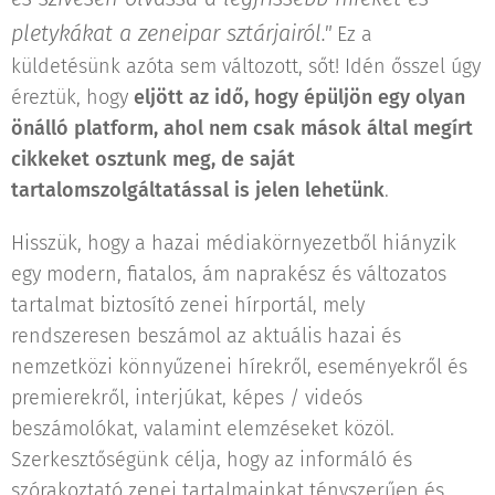
pletykákat a zeneipar sztárjairól."
Ez a
küldetésünk azóta sem változott, sőt! Idén ősszel úgy
éreztük, hogy
eljött az idő, hogy épüljön egy olyan
önálló platform, ahol nem csak mások által megírt
cikkeket osztunk meg, de saját
tartalomszolgáltatással is jelen lehetünk
.
Hisszük, hogy a hazai médiakörnyezetből hiányzik
egy modern, fiatalos, ám naprakész és változatos
tartalmat biztosító zenei hírportál, mely
rendszeresen beszámol az aktuális hazai és
nemzetközi könnyűzenei hírekről, eseményekről és
premierekről, interjúkat, képes / videós
beszámolókat, valamint elemzéseket közöl.
Szerkesztőségünk célja, hogy az informáló és
szórakoztató zenei tartalmainkat tényszerűen és