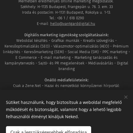
Mérhetően eredményes online marketing megoldások.
Székhely: H-1135 Budapest, Frangepán u. 76. 3. em. 33
Iroda és postacím: H-1131 Budapest, Rokolya u. 1-13.
Tel.: +36 1 / 618 0290
E-mail:
hello@vantgarddigital.hu
Digitális marketing ügynökség szolgáltatásaink:
Weboldal készítés - Grafikai munkák - Kreatív szövegírás -
Keresőoptimalizálás (SEO) - Válaszmotor-optimalizálás (AEO) - Prémium
linképítés - Keresőmarketing (SEM) - Social Media (SM) - PPC marketing -
E Commerce - E-mail marketing - Marketing tanácsadás és
kampánytervezés - Sajtó- és PR megjelenések - Médiavásárlás - Digital
branding
Önálló médiafelületeink:
Csak a Zene.Net - Hazai és nemzetközi könnyűzenei hírportál:
www.csakazene.net
MozaikVilág - Ahol világunk minden apró részlete összeér:
Sütiket használunk, hogy biztosítsuk a weboldal megfelelő
www.mozaikvilag.hu
működését és biztonságát, valamint hogy a lehető legjobb
Tagságaink:
felhasználói élményt kínáljuk Neked.
Google Partner
|
DAN Member
|
Shoprenter szakértő
|
UNAS szakértő
|
Megbízható WhitePress SEO ügynökség
Csak a legszükségesebbek elfogadása