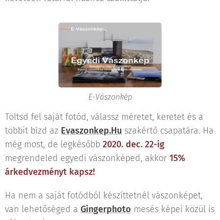
E-Vászonkép
Töltsd fel saját fotód, válassz méretet, keretet és a
többit bízd az
Evaszonkep.Hu
szakértő csapatára. Ha
még most, de legkésőbb
2020. dec. 22-ig
megrendeled egyedi vászonképed, akkor
15%
árkedvezményt kapsz!
Ha nem a saját fotódból készíttetnél vászonképet,
van lehetőséged a
Gingerphoto
mesés képei közül is