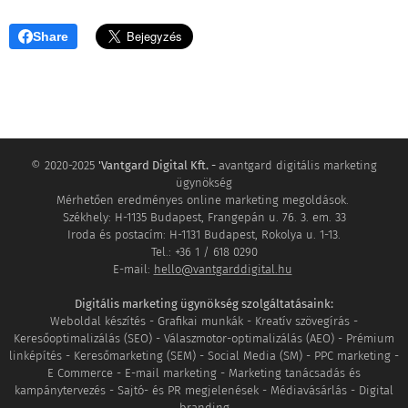
Share
© 2020-2025
'Vantgard Digital Kft. -
avantgard digitális marketing
ügynökség
Mérhetően eredményes online marketing megoldások.
Székhely: H-1135 Budapest, Frangepán u. 76. 3. em. 33
Iroda és postacím: H-1131 Budapest, Rokolya u. 1-13.
Tel.: +36 1 / 618 0290
E-mail:
hello@vantgarddigital.hu
Digitális marketing ügynökség szolgáltatásaink:
Weboldal készítés - Grafikai munkák - Kreatív szövegírás -
Keresőoptimalizálás (SEO) - Válaszmotor-optimalizálás (AEO) - Prémium
linképítés - Keresőmarketing (SEM) - Social Media (SM) - PPC marketing -
E Commerce - E-mail marketing - Marketing tanácsadás és
kampánytervezés - Sajtó- és PR megjelenések - Médiavásárlás - Digital
branding