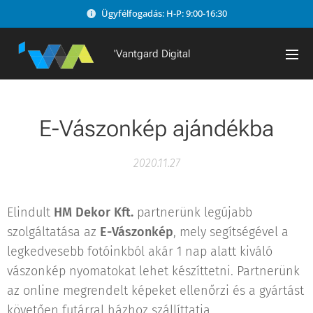
Ügyfélfogadás: H-P: 9:00-16:30
'Vantgard Digital
E-Vászonkép ajándékba
2020.11.27
Elindult
HM Dekor Kft.
partnerünk legújabb
szolgáltatása az
E-Vászonkép
, mely segítségével a
legkedvesebb fotóinkból akár 1 nap alatt kiváló
vászonkép nyomatokat lehet készíttetni. Partnerünk
az online megrendelt képeket ellenőrzi és a gyártást
követően futárral házhoz szállíttatja.